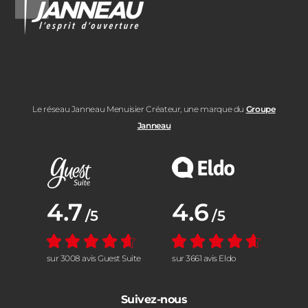
Le réseau Janneau Menuisier Créateur, une marque du
Groupe
Janneau
Note moyenne :
4.7
Note moyenne :
4.6
/5
/5
sur 3008 avis Guest Suite
sur 3661 avis Eldo
Suivez-nous