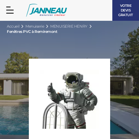
VOTRE
DEVIS
GRATUIT
Accueil
Menuiserie
MENUISERIE HENRY
Fenêtres PVC à Remiremont
FENÊTRES ET PORTES-FENÊTRES
LES CONTEMPORAINES
BAIES VITRÉES
LES INTEMPORELLES
PORTES D’ENTRÉE
BOIS
VOLETS ROULANTS
LES LUMINEUSES
PERGOLAS