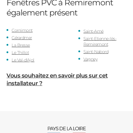
Fenêtres PVC à Remiremont
également présent
Cornimont
Saint-Amé
Gérardmer
Saint-Etienne-lès-
Remiremont
La Bresse
Saint-Nabord
Le Thillot
Vagney
Le Val-d'Ajol
Vous souhaitez en savoir plus sur cet
installateur ?