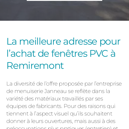
PORTAILS ET PORTILLONS
CARPORTS
PVC
CLÔTURES
La meilleure adresse pour
l’achat de fenêtres PVC à
Remiremont
La diversité de l’offre proposée par l’entreprise
ALUMINIUM
de menuiserie Janneau se reflète dans la
variété des matériaux travaillés par ses
équipes de fabricants. Pour des raisons qui
tiennent à l’aspect visuel qu’ils souhaitent
donner à leurs ouvertures, mais aussi à des
préoccupations plus pratiques (entretien) et