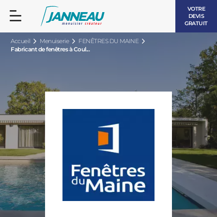
VOTRE
DEVIS
GRATUIT
Accueil
Menuiserie
FENÊTRES DU MAINE
Fabricant de fenêtres à Coul...
FENÊTRES ET PORTES-FENÊTRES
LES CONTEMPORAINES
BAIES VITRÉES
LES INTEMPORELLES
PORTES D’ENTRÉE
BOIS
VOLETS ROULANTS
LES LUMINEUSES
PERGOLAS