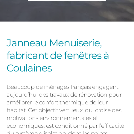
PORTAILS ET PORTILLONS
CARPORTS
PVC
CLÔTURES
Janneau Menuiserie,
fabricant de fenêtres à
Coulaines
Beaucoup de ménages français engagent
ALUMINIUM
aujourd’hui des travaux de rénovation pour
améliorer le confort thermique de leur
habitat. Cet objectif vertueux, qui croise des
motivations environnementales et
économiques, est conditionné par l’efficacité
du système d’isolation, dont les points