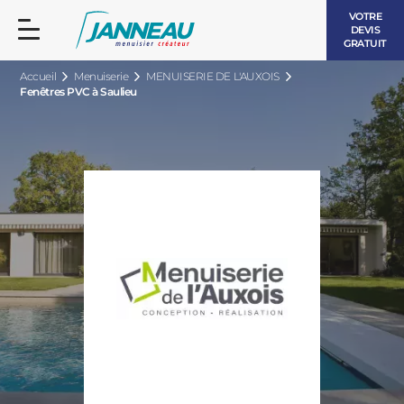
VOTRE
DEVIS
GRATUIT
Accueil
Menuiserie
MENUISERIE DE L'AUXOIS
Fenêtres PVC à Saulieu
FENÊTRES ET PORTES-FENÊTRES
LES CONTEMPORAINES
BAIES VITRÉES
LES INTEMPORELLES
PORTES D’ENTRÉE
BOIS
VOLETS ROULANTS
LES LUMINEUSES
PERGOLAS