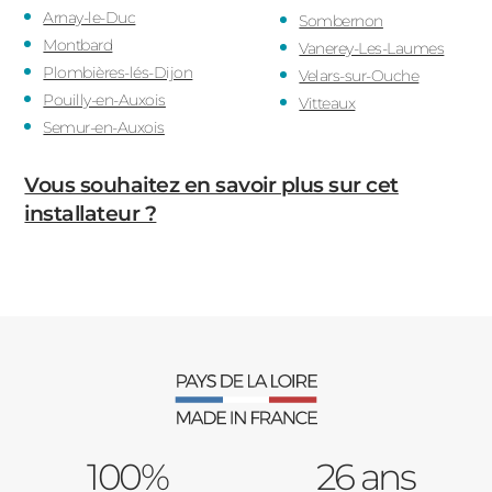
Arnay-le-Duc
Sombernon
Montbard
Vanerey-Les-Laumes
Plombières-lés-Dijon
Velars-sur-Ouche
Pouilly-en-Auxois
Vitteaux
Semur-en-Auxois
Vous souhaitez en savoir plus sur cet
installateur ?
100%
26 ans