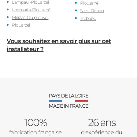
Lampaul-Plouarzel
Plouzané
Locmaria-Plouzané
Saint-Renan
Milizac-Guipronvel
Trébabu
Plouarzel
Vous souhaitez en savoir plus sur cet
installateur ?
100%
26 ans
fabrication française
d’expérience du