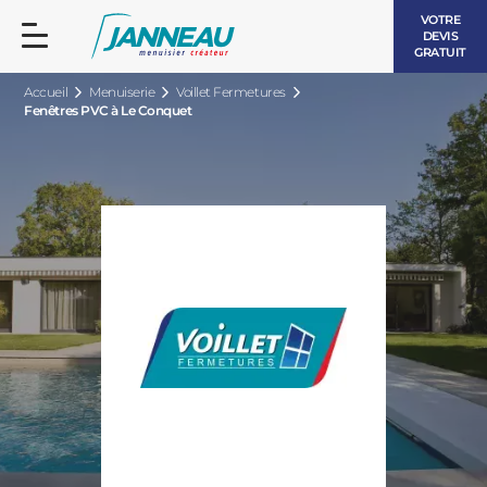
VOTRE
DEVIS
GRATUIT
Accueil
Menuiserie
Voillet Fermetures
Fenêtres PVC à Le Conquet
FENÊTRES ET PORTES-FENÊTRES
LES CONTEMPORAINES
BAIES VITRÉES
LES INTEMPORELLES
PORTES D’ENTRÉE
BOIS
VOLETS ROULANTS
LES LUMINEUSES
PERGOLAS