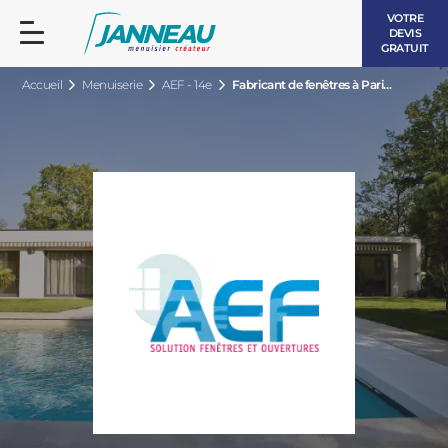
VOTRE
DEVIS
GRATUIT
Accueil
Menuiserie
AEF - 14e
Fabricant de fenêtres à Pari...
FENÊTRES ET PORTES-FENÊTRES
LES CONTEMPORAINES
BAIES VITRÉES
LES INTEMPORELLES
PORTES D’ENTRÉE
BOIS
VOLETS ROULANTS
LES LUMINEUSES
PERGOLAS