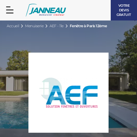
VOTRE
DEVIS
GRATUIT
Accueil
Menuiserie
AEF - 11e
Fenêtre à Paris 12ème
FENÊTRES ET PORTES-FENÊTRES
LES CONTEMPORAINES
BAIES VITRÉES
LES INTEMPORELLES
PORTES D’ENTRÉE
BOIS
VOLETS ROULANTS
LES LUMINEUSES
PERGOLAS