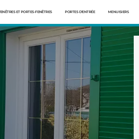
FENÊTRES ET PORTES-FENÊTRES
PORTES D'ENTRÉE
MENUISIERS
Dé
NCEIENNES