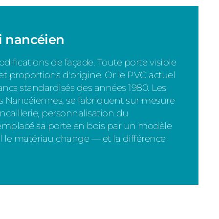
i nancéien
fications de façade. Toute porte visible
et proportions d'origine. Or le PVC actuel
blancs standardisés des années 1980. Les
s Nancéiennes, se fabriquent sur mesure
incaillerie, personnalisation du
remplacé sa porte en bois par un modèle
 le matériau change — et la différence