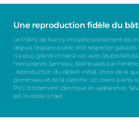
Une reproduction fidèle du bât
Le PSMV de Nancy encadre strictement les modi
depuis l'espace public doit respecter gabarits 
n'a plus grand-chose à voir avec les profilés 
menuiseries Janneau, distribuées par Fenêtre
: reproduction du dessin initial, choix de la qu
pommeau et de la clenche. Un client a ainsi 
PVC strictement identique en apparence. Seul
est invisible à l'œil.