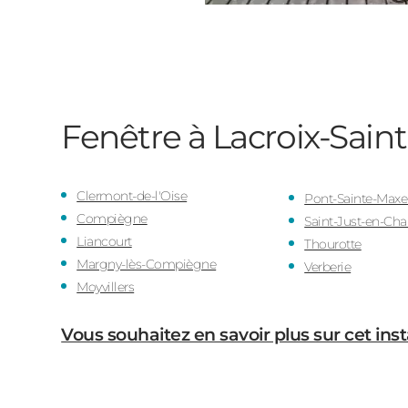
Fenêtre à Lacroix-Sai
Clermont-de-l'Oise
Pont-Sainte-Max
Compiègne
Saint-Just-en-Ch
Liancourt
Thourotte
Margny-lès-Compiègne
Verberie
Moyvillers
Vous souhaitez en savoir plus sur cet inst