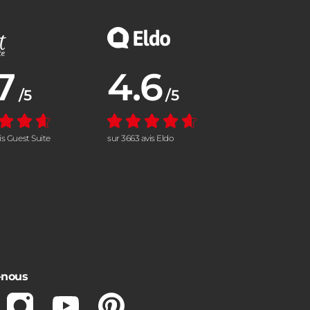
7
4.6
nne :
Note moyenne :
/5
/5
vis Guest Suite
sur 3663 avis Eldo
-nous