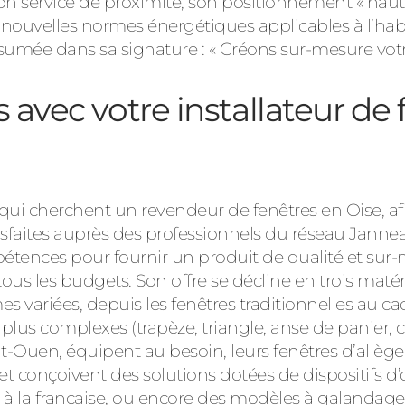
son service de proximité, son positionnement « hau
nouvelles normes énergétiques applicables à l’habit
sumée dans sa signature : « Créons sur-mesure votre
 avec votre installateur de 
qui cherchent un revendeur de fenêtres en Oise, afi
sfaites auprès des professionnels du réseau Janne
ences pour fournir un produit de qualité et sur-
 les budgets. Son offre se décline en trois matér
es variées, depuis les fenêtres traditionnelles au ca
plus complexes (trapèze, triangle, anse de panier, cin
Ouen, équipent au besoin, leurs fenêtres d’allège (
et conçoivent des solutions dotées de dispositifs d’o
 à la française, ou encore des modèles à galandage,