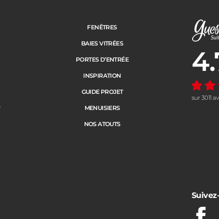
FENÊTRES
BAIES VITRÉES
4.
Note moye
PORTES D’ENTRÉE
INSPIRATION
GUIDE PROJET
sur 3011 a
e
MENUISIERS
NOS ATOUTS
Suivez