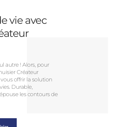
e vie avec
éateur
l autre ! Alors, pour
nuisier Créateur
us offrir la solution
vies. Durable,
 épouse les contours de
sier