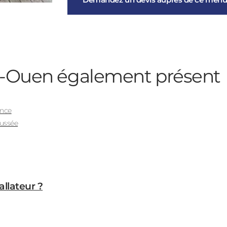
nt-Ouen
également présent
ence
aussée
allateur ?