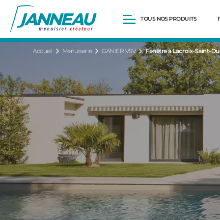
TOUS NOS PRODUITS
Accueil
Menuiserie
GANIER VSV
Fenêtre à Lacroix-Saint-O
Fenêtres et Portes-fenêtres
Baies vitrées
Portes d’entrée
Volets roulants
Pergolas
Portails et portillons
Carports
Clôtures