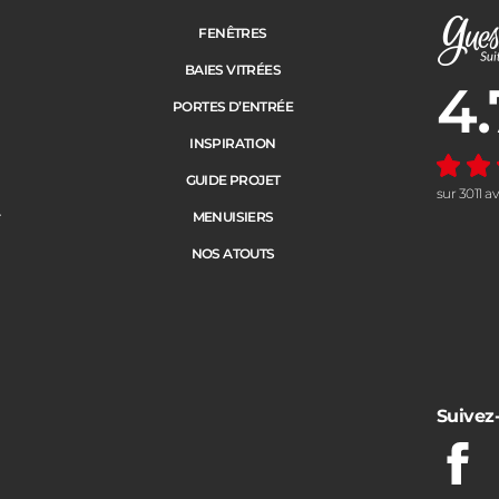
FENÊTRES
BAIES VITRÉES
4.
Note moye
PORTES D’ENTRÉE
INSPIRATION
GUIDE PROJET
sur 3011 a
e
MENUISIERS
NOS ATOUTS
Suivez
Fac