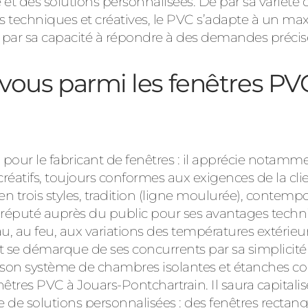
é et des solutions personnalisées. De par sa variété 
s techniques et créatives, le PVC s’adapte à un ma
par sa capacité à répondre à des demandes précis
à vous parmi les fenêtres PV
pour le fabricant de fenêtres : il apprécie notammen
s créatifs, toujours conformes aux exigences de la cl
 trois styles, tradition (ligne moulurée), contempo
 réputé auprès du public pour ses avantages techniq
au, au feu, aux variations des températures extérieur
se démarque de ses concurrents par sa simplicité d’
son système de chambres isolantes et étanches co
tres PVC à Jouars-Pontchartrain. Il saura capitaliser
de solutions personnalisées : des fenêtres rectang