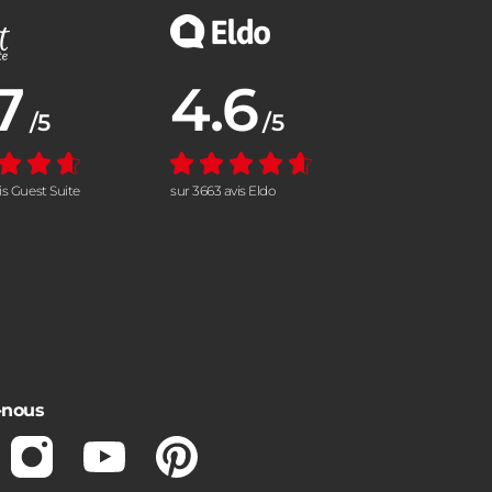
7
4.6
nne :
Note moyenne :
/5
/5
vis Guest Suite
sur 3663 avis Eldo
-nous
ebook
Instagram
Youtube
Pinterest