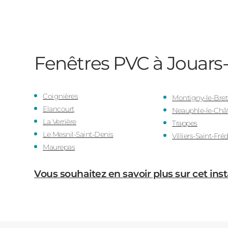
Fenêtres PVC à Jouars
Coignières
Montigny-le-Bre
Elancourt
Neauphle-le-Châ
La Verrière
Trappes
Le Mesnil-Saint-Denis
Villiers-Saint-Fré
Maurepas
Vous souhaitez en savoir plus sur cet inst