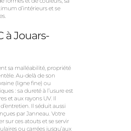
de formes et de couleurs, sa
ximum d’intérieurs et se
es.
C à Jouars-
t sa malléabilité, propriété
ientèle. Au-delà de son
raine (ligne fine) ou
ues : sa dureté à l’usure est
es et aux rayons UV. Il
entretien. Il séduit aussi
nçues par Janneau. Votre
 sur ces atouts et se servir
ulaires ou carrées jusqu’aux