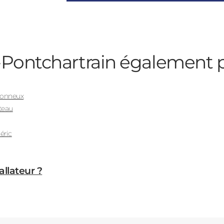
-Pontchartrain
également p
tonneux
teau
déric
allateur ?