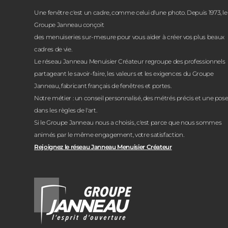
Une fenêtre c'est un cadre, comme celui d'une photo. Depuis 1973, le
Groupe Janneau conçoit
des menuiseries sur-mesure pour vous aider à créer vos plus beaux
cadres de vie.
Le réseau Janneau Menuisier Créateur regroupe des professionnels
partageant le savoir-faire, les valeurs et les exigences du Groupe
Janneau, fabricant français de fenêtres et portes.
Notre métier : un conseil personnalisé, des métrés précis et une pos
dans les règles de l'art.
Si le Groupe Janneau nous a choisis, c'est parce que nous sommes
animés par le même engagement, votre satisfaction.
Rejoignez le réseau Janneau Menuisier Créateur