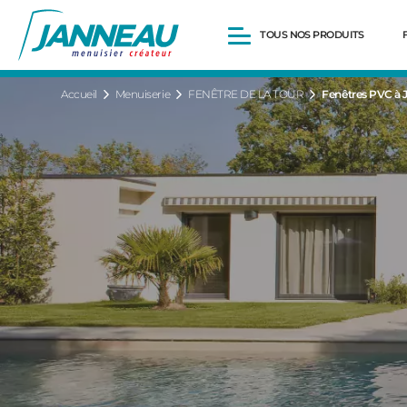
TOUS NOS PRODUITS
Accueil
Menuiserie
FENÊTRE DE LA TOUR
Fenêtres PVC à J
Fenêtres et Portes-fenêtres
Baies vitrées
Portes d’entrée
Volets roulants
Pergolas
Portails et portillons
Carports
Clôtures