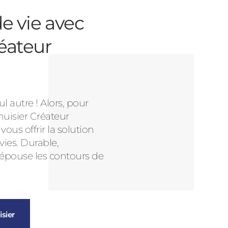
e vie avec
éateur
l autre ! Alors, pour
nuisier Créateur
us offrir la solution
vies. Durable,
 épouse les contours de
sier