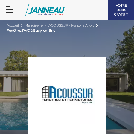
VOTRE
DEVIS
GRATUIT
Accueil
Menuiserie
ACOUSSUR - Maisons Alfort
Fenêtres PVC à Sucy-en-Brie
FENÊTRES ET PORTES-FENÊTRES
LES CONTEMPORAINES
BAIES VITRÉES
LES INTEMPORELLES
PORTES D’ENTRÉE
BOIS
VOLETS ROULANTS
LES LUMINEUSES
PERGOLAS