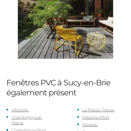
Fenêtres PVC à Sucy-en-Brie
également présent
Alfortville
Le Plessis-Trévise
Champigny-sur-
Maisons-Alfort
Marne
Noiseau
Charenton-le-Pont