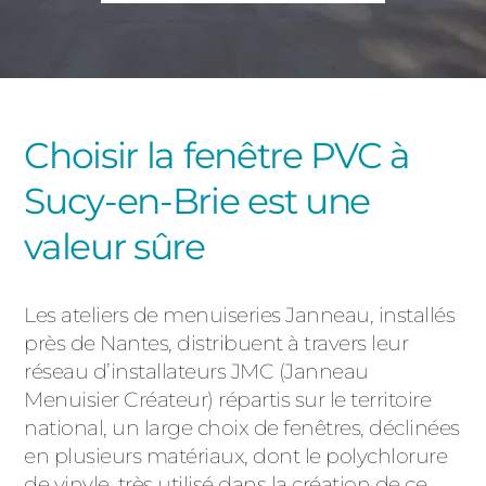
PORTAILS ET PORTILLONS
CARPORTS
PVC
CLÔTURES
Choisir la fenêtre PVC à
Sucy-en-Brie est une
valeur sûre
Les ateliers de menuiseries Janneau, installés
ALUMINIUM
près de Nantes, distribuent à travers leur
réseau d’installateurs JMC (Janneau
Menuisier Créateur) répartis sur le territoire
national, un large choix de fenêtres, déclinées
en plusieurs matériaux, dont le polychlorure
de vinyle, très utilisé dans la création de ce