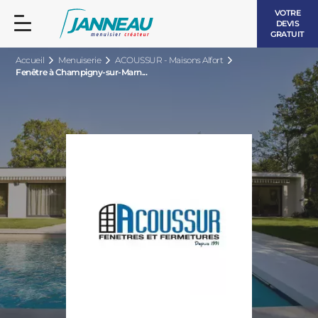
VOTRE
DEVIS
GRATUIT
Accueil
Menuiserie
ACOUSSUR - Maisons Alfort
Fenêtre à Champigny-sur-Marn...
FENÊTRES ET PORTES-FENÊTRES
LES CONTEMPORAINES
BAIES VITRÉES
LES INTEMPORELLES
PORTES D’ENTRÉE
BOIS
VOLETS ROULANTS
LES LUMINEUSES
PERGOLAS