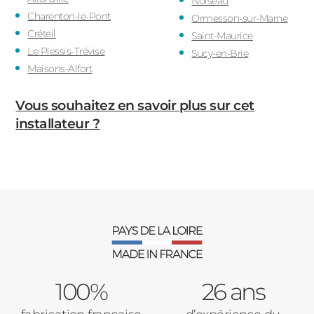
Noiseau
Charenton-le-Pont
Ormesson-sur-Marne
Créteil
Saint-Maurice
Le Plessis-Trévise
Sucy-en-Brie
Maisons-Alfort
Vous souhaitez en savoir plus sur cet
installateur ?
100%
26 ans