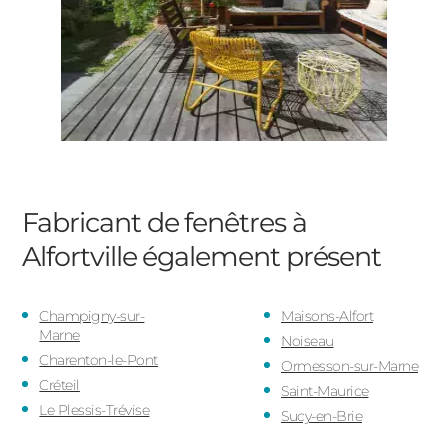
Fabricant de fenêtres à
Alfortville
également présent
Champigny-sur-
Maisons-Alfort
Marne
Noiseau
Charenton-le-Pont
Ormesson-sur-Marne
Créteil
Saint-Maurice
Le Plessis-Trévise
Sucy-en-Brie