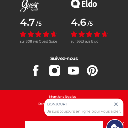
Note moyenne :
4.7
Note moyenne :
4.6
/5
/5
sur 3011 avis Guest Suite
sur 3663 avis Eldo
Suivez-nous
Facebook
Instagram
Youtube
Pinterest
Mentions légales
Données personnelles et cookies
BONJOUR !
Gestion des cookies
Je suis toujours en ligne pour vous aider.
1
Cl