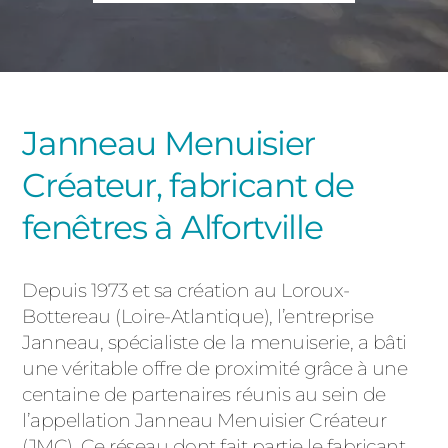
PORTAILS ET PORTILLONS
CARPORTS
PVC
CLÔTURES
Janneau Menuisier
Créateur, fabricant de
fenêtres à Alfortville
Depuis 1973 et sa création au Loroux-
ALUMINIUM
Bottereau (Loire-Atlantique), l’entreprise
Janneau, spécialiste de la menuiserie, a bâti
une véritable offre de proximité grâce à une
centaine de partenaires réunis au sein de
l’appellation Janneau Menuisier Créateur
(JMC). Ce réseau dont fait partie le fabricant