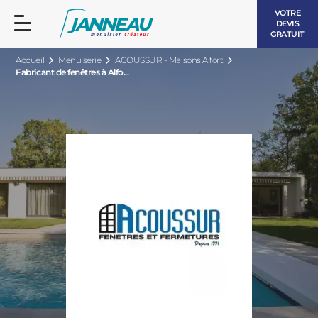
VOTRE
DEVIS
GRATUIT
Accueil
Menuiserie
ACOUSSUR - Maisons Alfort
Fabricant de fenêtres à Alfo...
FENÊTRES ET PORTES-FENÊTRES
LES CONTEMPORAINES
BAIES VITRÉES
LES INTEMPORELLES
PORTES D’ENTRÉE
BOIS
VOLETS ROULANTS
LES LUMINEUSES
PERGOLAS