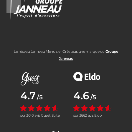
Le réseau Janneau Menuisier Créateur, une marque du
Groupe
Janneau
Note moyenne :
4.7
Note moyenne :
4.6
/5
/5
sur 3010 avis Guest Suite
sur 3662 avis Eldo