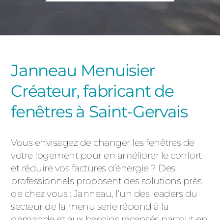
PORTAILS ET PORTILLONS
CARPORTS
PVC
CLÔTURES
Janneau Menuisier
Créateur, fabricant de
fenêtres à Saint-Gervais
Vous envisagez de changer les fenêtres de
ALUMINIUM
votre logement pour en améliorer le confort
et réduire vos factures d’énergie ? Des
professionnels proposent des solutions près
de chez vous : Janneau, l’un des leaders du
secteur de la menuiserie répond à la
demande et aux besoins recensés partout en