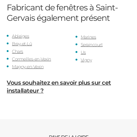
Fabricant de fenêtres à Saint-
Gervais
également présent
Ableiges
Marines
Bray-et-Lû
Seraincourt
Chars
Us
Cormeilles-en-Vexin
Vigny
Magny-en-Vexin
Vous souhaitez en savoir plus sur cet
installateur ?