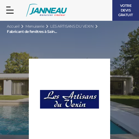
VOTRE
DEVIS
GRATUIT
Accueil
Menuiserie
LES ARTISANS DU VEXIN
Fabricant de fenêtres à Sain...
FENÊTRES ET PORTES-FENÊTRES
LES CONTEMPORAINES
BAIES VITRÉES
LES INTEMPORELLES
PORTES D’ENTRÉE
BOIS
VOLETS ROULANTS
LES LUMINEUSES
PERGOLAS