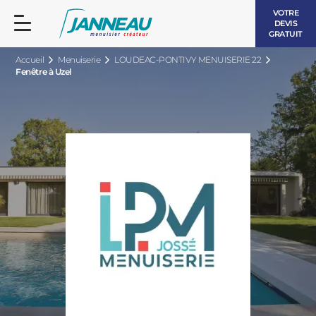
VOTRE
DEVIS
GRATUIT
Accueil
Menuiserie
LOUDEAC-PONTIVY MENUISERIE 22
Fenêtre à Uzel
FENÊTRES ET PORTES-FENÊTRES
LES CONTEMPORAINES
BAIES VITRÉES
LES INTEMPORELLES
PORTES D’ENTRÉE
BOIS
VOLETS ROULANTS
LES LUMINEUSES
PERGOLAS