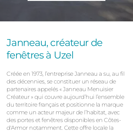
PORTAILS ET PORTILLONS
CARPORTS
PVC
CLÔTURES
Janneau, créateur de
fenêtres à Uzel
Créée en 1973, l’entreprise Janneau a su, au fil
des décennies, se constituer un réseau de
partenaires appelés « Janneau Menuisier
ALUMINIUM
Créateur » qui couvre aujourd’hui l’ensemble
du territoire français et positionne la marque
comme un acteur majeur de l’habitat, avec
des portes et fenêtres disponibles en Côtes-
d'Armor notamment. Cette offre locale la