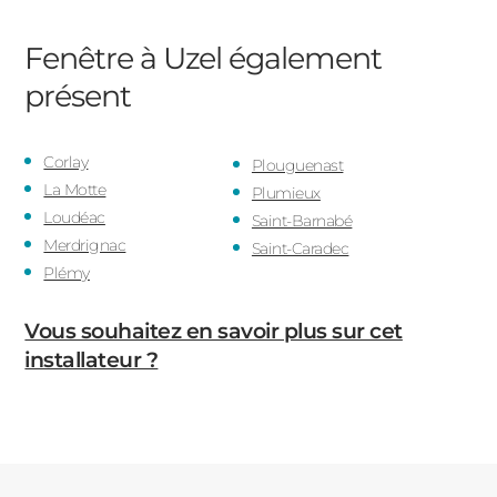
Fenêtre à Uzel
également
présent
Corlay
Plouguenast
La Motte
Plumieux
Loudéac
Saint-Barnabé
Merdrignac
Saint-Caradec
Plémy
Vous souhaitez en savoir plus sur cet
installateur ?