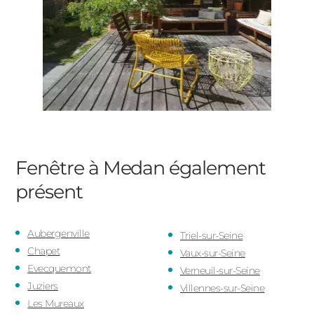
Fenêtre à Medan
également
présent
Aubergenville
Triel-sur-Seine
Chapet
Vaux-sur-Seine
Evecquemont
Verneuil-sur-Seine
Juziers
Villennes-sur-Seine
Les Mureaux