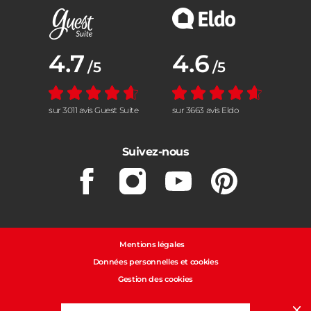
Note moyenne :
4.7
Note moyenne :
4.6
/5
/5
sur 3011 avis Guest Suite
sur 3663 avis Eldo
Suivez-nous
Facebook
Instagram
Youtube
Pinterest
Mentions légales
Données personnelles et cookies
Gestion des cookies