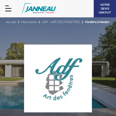
VOTRE
DEVIS
GRATUIT
Accueil
Menuiserie
ADF - ART DES FENETRES
Fenêtre à Medan
FENÊTRES ET PORTES-FENÊTRES
LES CONTEMPORAINES
BAIES VITRÉES
LES INTEMPORELLES
PORTES D’ENTRÉE
BOIS
VOLETS ROULANTS
LES LUMINEUSES
PERGOLAS