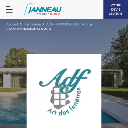
VOTRE
DEVIS
GRATUIT
Accueil
Menuiserie
ADF - ART DES FENETRES
Fabricant de fenêtres à Vaux...
FENÊTRES ET PORTES-FENÊTRES
LES CONTEMPORAINES
BAIES VITRÉES
LES INTEMPORELLES
PORTES D’ENTRÉE
BOIS
VOLETS ROULANTS
LES LUMINEUSES
PERGOLAS