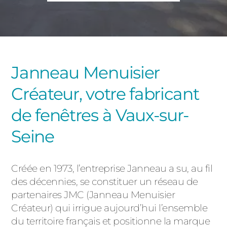
PORTAILS ET PORTILLONS
CARPORTS
PVC
CLÔTURES
Janneau Menuisier
Créateur, votre fabricant
de fenêtres à Vaux-sur-
Seine
ALUMINIUM
Créée en 1973, l’entreprise Janneau a su, au fil
des décennies, se constituer un réseau de
partenaires JMC (Janneau Menuisier
Créateur) qui irrigue aujourd’hui l’ensemble
du territoire français et positionne la marque