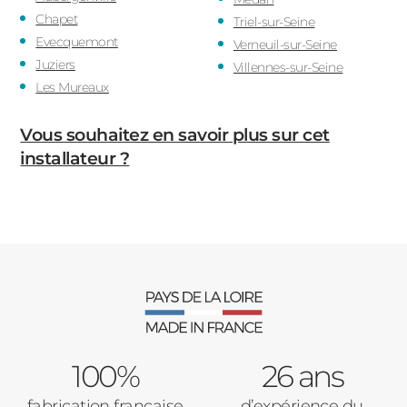
Chapet
Triel-sur-Seine
Evecquemont
Verneuil-sur-Seine
Juziers
Villennes-sur-Seine
Les Mureaux
Vous souhaitez en savoir plus sur cet
installateur ?
100%
26 ans
fabrication française
d’expérience du