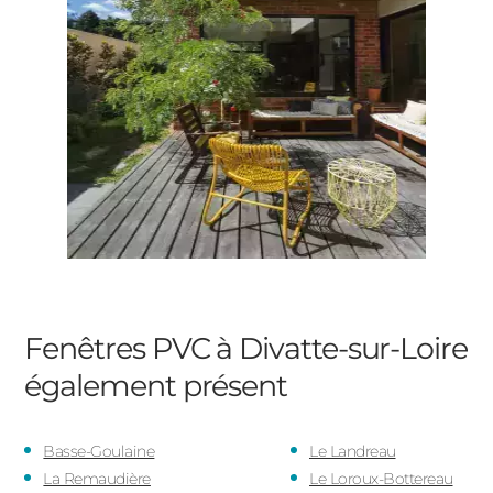
Fenêtres PVC à Divatte-sur-Loire
également présent
Basse-Goulaine
Le Landreau
La Remaudière
Le Loroux-Bottereau