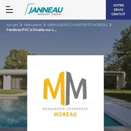
VOTRE
DEVIS
GRATUIT
Accueil
Menuiserie
MENUISERIE CHARPENTE MOREAU
Fenêtres PVC à Divatte-sur-L...
FENÊTRES ET PORTES-FENÊTRES
LES CONTEMPORAINES
BAIES VITRÉES
LES INTEMPORELLES
PORTES D’ENTRÉE
BOIS
VOLETS ROULANTS
LES LUMINEUSES
PERGOLAS