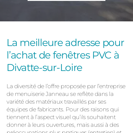
PORTAILS ET PORTILLONS
CARPORTS
PVC
CLÔTURES
La meilleure adresse pour
l’achat de fenêtres PVC à
Divatte-sur-Loire
La diversité de l’offre proposée par l’entreprise
ALUMINIUM
de menuiserie Janneau se reflète dans la
variété des matériaux travaillés par ses
équipes de fabricants. Pour des raisons qui
tiennent à l’aspect visuel qu’ils souhaitent
donner à leurs ouvertures, mais aussi à des
préoccupations plus pratiques (entretien) et