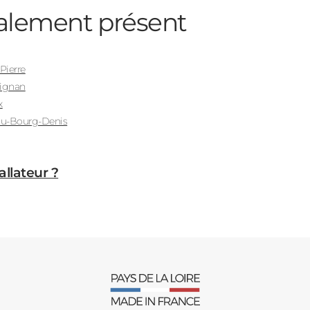
lement présent
Pierre
Aignan
x
du-Bourg-Denis
allateur ?