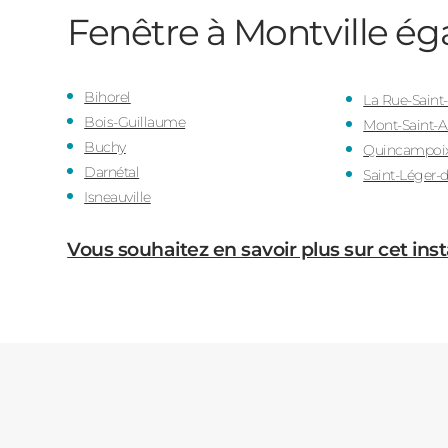
Fenêtre à Montville
éga
Bihorel
La Rue-Saint-
Bois-Guillaume
Mont-Saint-
Buchy
Quincampoi
Darnétal
Saint-Léger-
Isneauville
Vous souhaitez en savoir plus sur cet inst