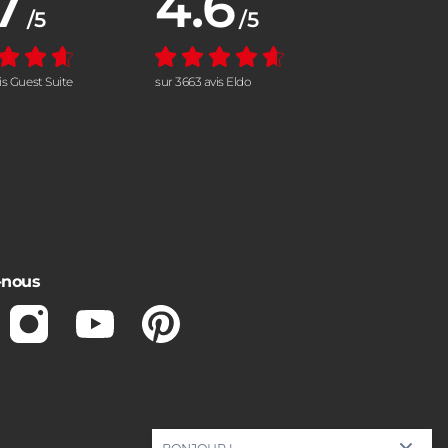
7
4.6
/5
/5
vis Guest Suite
sur 3663 avis Eldo
-nous
ebook
Instagram
Youtube
Pinterest