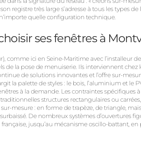
ée dans la signature du réseau : « créons sur-mesure
n registre très large s’adresse à tous les types d
 n’importe quelle configuration technique.
choisir ses fenêtres à Montv
, comme ici en Seine-Maritime avec l’installeur de 
s de la pose de menuiserie. Ils interviennent chez l
ntinue de solutions innovantes et l’offre sur-mesur
rgit la palette de styles : le bois, l’aluminium et le
 fenêtres à la demande. Les contraintes spécifiques 
raditionnelles structures rectangulaires ou carrées,
ur-mesure : en forme de trapèze, de triangle, mais
re surbaissé. De nombreux systèmes d’ouvertures fi
la française, jusqu’au mécanisme oscillo-battant, en 