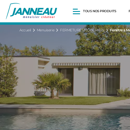
TOUS NOS PRODUITS
Accueil
Menuiserie
FERMETURES MODERNES
Fenêtre à Mo
Fenêtres et Portes-fenêtres
Baies vitrées
Portes d’entrée
Volets roulants
Pergolas
Portails et portillons
Carports
Clôtures