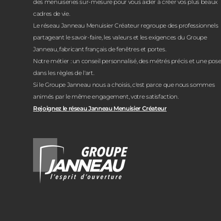
des menuiseries sur-mesure pour vous aider à créer vos plus beaux
cadres de vie.
Le réseau Janneau Menuisier Créateur regroupe des professionnels
partageant le savoir-faire, les valeurs et les exigences du Groupe
Janneau, fabricant français de fenêtres et portes.
Notre métier : un conseil personnalisé, des métrés précis et une pos
dans les règles de l'art.
Si le Groupe Janneau nous a choisis, c'est parce que nous sommes
animés par le même engagement, votre satisfaction.
Rejoignez le réseau Janneau Menuisier Créateur