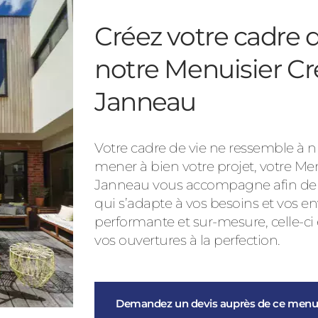
Créez votre cadre d
notre Menuisier Cr
Janneau
Votre cadre de vie ne ressemble à nu
mener à bien votre projet, votre Me
Janneau vous accompagne afin de vo
qui s’adapte à vos besoins et vos en
performante et sur-mesure, celle-ci
vos ouvertures à la perfection.
Demandez un devis auprès de ce menui