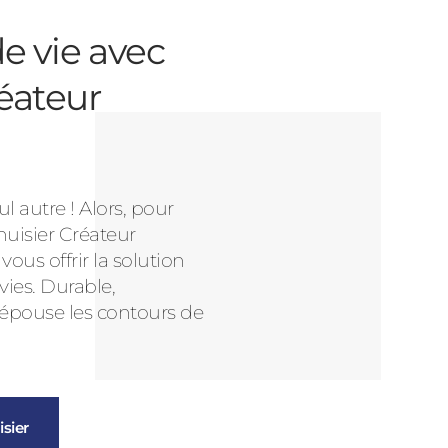
e vie avec
éateur
l autre ! Alors, pour
nuisier Créateur
us offrir la solution
vies. Durable,
 épouse les contours de
sier