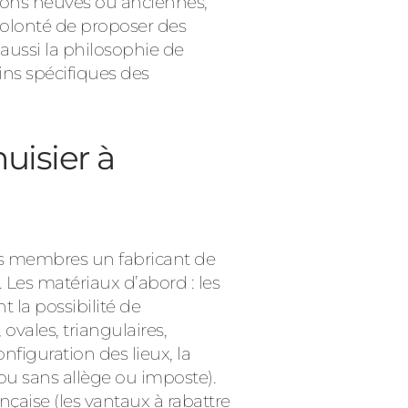
sons neuves ou anciennes,
volonté de proposer des
aussi la philosophie de
ins spécifiques des
uisier à
ses membres un fabricant de
. Les matériaux d’abord : les
t la possibilité de
vales, triangulaires,
onfiguration des lieux, la
ou sans allège ou imposte).
çaise (les vantaux à rabattre