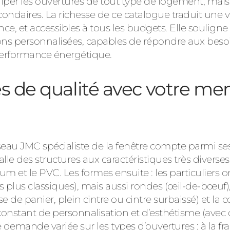
iper les ouvertures de tout type de logement, mai
condaires. La richesse de ce catalogue traduit une 
, et accessibles à tous les budgets. Elle souligne 
ions personnalisées, capables de répondre aux beso
 performance énergétique.
s de qualité avec votre men
 réseau JMC spécialiste de la fenêtre compte parmi 
alle des structures aux caractéristiques très diverses
ium et le PVC. Les formes ensuite : les particuliers on
plus classiques), mais aussi rondes (œil-de-bœuf), o
e de panier, plein cintre ou cintre surbaissé) et la c
nstant de personnalisation et d’esthétisme (avec 
mande variée sur les types d’ouvertures : à la fran