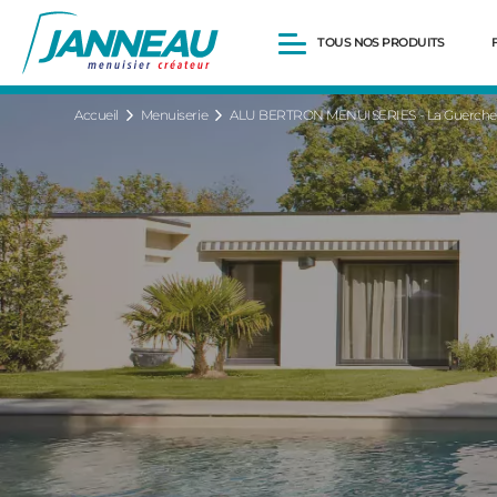
TOUS NOS PRODUITS
Accueil
Menuiserie
ALU BERTRON MENUISERIES - La Guerche 
Fenêtres et Portes-fenêtres
Baies vitrées
Portes d’entrée
Volets roulants
Pergolas
Portails et portillons
Carports
Clôtures