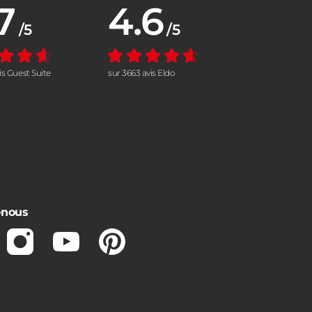
7
4.6
nne :
Note moyenne :
/5
/5
vis Guest Suite
sur 3663 avis Eldo
-nous
ebook
Instagram
Youtube
Pinterest