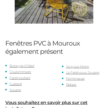
Fenêtres PVC à Mouroux
également présent
Boissy-le-Châtel
Jouy-sur-Morin
Coulommiers
La Ferté-sous-Jouarre
Faremoutiers
Pommeuse
Guérard
Rebais
Jouarre
Vous souhaitez en savoir plus sur cet