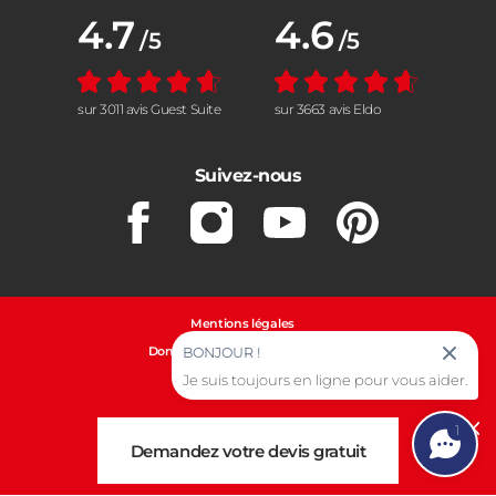
Note moyenne :
4.7
Note moyenne :
4.6
/5
/5
sur 3011 avis Guest Suite
sur 3663 avis Eldo
Suivez-nous
Facebook
Instagram
Youtube
Pinterest
Mentions légales
Données personnelles et cookies
BONJOUR !
Gestion des cookies
Je suis toujours en ligne pour vous aider.
1
Cl
Demandez votre devis gratuit