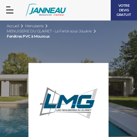
VOTRE
DEVIS
GRATUIT
Accueil
Menuiserie
MENUISERIE DU GLAIRET - La Ferté-sous-Jouarre
Fenêtres PVC à Mouroux
FENÊTRES ET PORTES-FENÊTRES
LES CONTEMPORAINES
BAIES VITRÉES
LES INTEMPORELLES
PORTES D’ENTRÉE
BOIS
VOLETS ROULANTS
LES LUMINEUSES
PERGOLAS