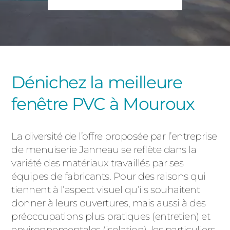
PORTAILS ET PORTILLONS
CARPORTS
PVC
CLÔTURES
Dénichez la meilleure
fenêtre PVC à Mouroux
La diversité de l’offre proposée par l’entreprise
de menuiserie Janneau se reflète dans la
ALUMINIUM
variété des matériaux travaillés par ses
équipes de fabricants. Pour des raisons qui
tiennent à l’aspect visuel qu’ils souhaitent
donner à leurs ouvertures, mais aussi à des
préoccupations plus pratiques (entretien) et
environnementales (isolation), les particuliers