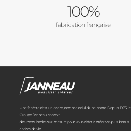
100%
fabrication française
Une fenêtre c'est un cadre, comme celui d'une photo. Depuis 1973, le
Groupe Janneau conçoit
des menuiseries sur-mesure pour vous aider à créer vos plus beaux
cadres de vie.