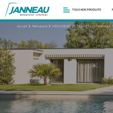
TOUS NOS PRODUITS
Accueil
Menuiserie
MENUISERIE DU GLAIRET - La Ferté-sous-J
Fenêtres et Portes-fenêtres
Baies vitrées
Portes d’entrée
Volets roulants
Pergolas
Portails et portillons
Carports
Clôtures