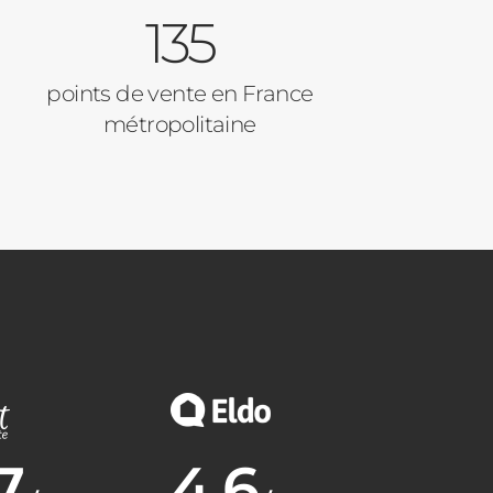
135
points de vente en France
métropolitaine
7
4.6
nne :
Note moyenne :