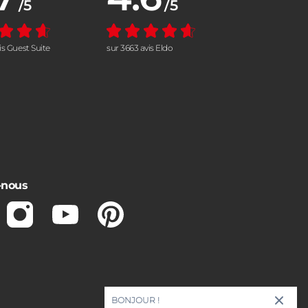
/5
/5
vis Guest Suite
sur 3663 avis Eldo
-nous
ebook
Instagram
Youtube
Pinterest
BONJOUR !