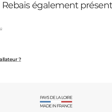
à Rebais
également présen
re
allateur ?