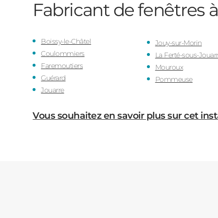
Fabricant de fenêtres 
Boissy-le-Châtel
Jouy-sur-Morin
Coulommiers
La Ferté-sous-Jouar
Faremoutiers
Mouroux
Guérard
Pommeuse
Jouarre
Vous souhaitez en savoir plus sur cet inst