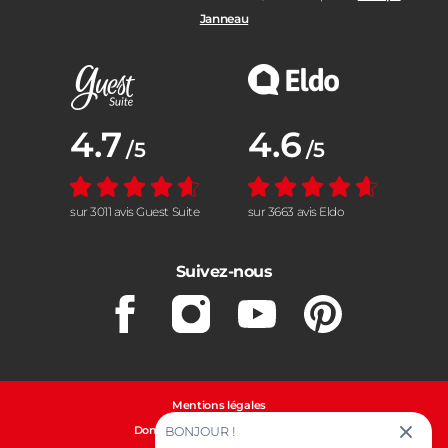
Janneau
Note moyenne :
4.7
Note moyenne :
4.6
/5
/5
sur 3011 avis Guest Suite
sur 3663 avis Eldo
Suivez-nous
Facebook
Instagram
Youtube
Pinterest
Mentions légales
Données personnelles et cookies
BONJOUR !