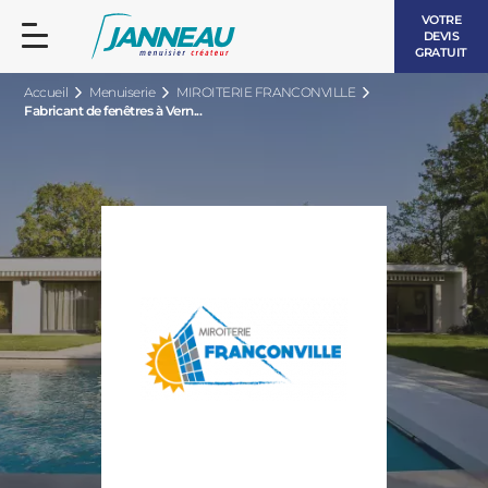
VOTRE
DEVIS
GRATUIT
Accueil
Menuiserie
MIROITERIE FRANCONVILLE
Fabricant de fenêtres à Vern...
FENÊTRES ET PORTES-FENÊTRES
LES CONTEMPORAINES
BAIES VITRÉES
LES INTEMPORELLES
PORTES D’ENTRÉE
BOIS
VOLETS ROULANTS
LES LUMINEUSES
PERGOLAS