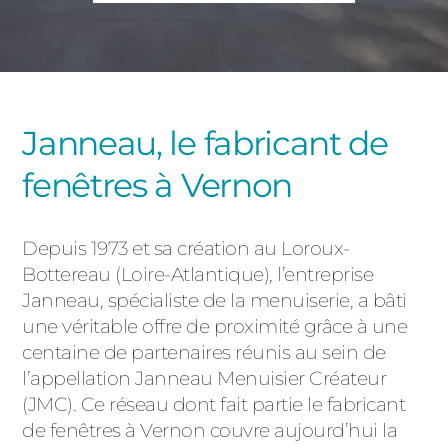
PORTAILS ET PORTILLONS
CARPORTS
PVC
CLÔTURES
Janneau, le fabricant de
fenêtres à Vernon
Depuis 1973 et sa création au Loroux-
Bottereau (Loire-Atlantique), l’entreprise
Janneau, spécialiste de la menuiserie, a bâti
ALUMINIUM
une véritable offre de proximité grâce à une
centaine de partenaires réunis au sein de
l’appellation Janneau Menuisier Créateur
(JMC). Ce réseau dont fait partie le fabricant
de fenêtres à Vernon couvre aujourd’hui la