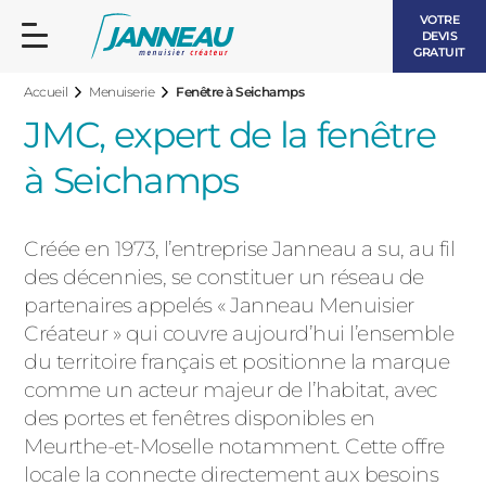
VOTRE
DEVIS
GRATUIT
Accueil
Menuiserie
Fenêtre à Seichamps
JMC, expert de la fenêtre
à Seichamps
FENÊTRES ET PORTES-FENÊTRES
Créée en 1973, l’entreprise Janneau a su, au fil
LES CONTEMPORAINES
des décennies, se constituer un réseau de
BAIES VITRÉES
partenaires appelés « Janneau Menuisier
Créateur » qui couvre aujourd’hui l’ensemble
LES INTEMPORELLES
PORTES D’ENTRÉE
du territoire français et positionne la marque
BOIS
comme un acteur majeur de l’habitat, avec
VOLETS ROULANTS
des portes et fenêtres disponibles en
LES LUMINEUSES
Meurthe-et-Moselle notamment. Cette offre
PERGOLAS
locale la connecte directement aux besoins