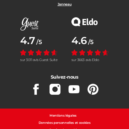
Janneau
Note moyenne :
4.7
Note moyenne :
4.6
/5
/5
sur 3011 avis Guest Suite
sur 3663 avis Eldo
Suivez-nous
Facebook
Instagram
Youtube
Pinterest
Mentions légales
Données personnelles et cookies