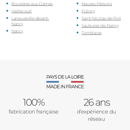
Bouxières-aux-Dames
Neuves-Maisons
Heillecourt
Pulnoy
Laneuveville-devant-
Saint-Nicolas-de-Port
Nancy
Saulxures-lès-Nancy
Nancy
Tomblaine
100%
26 ans
fabrication française
d’expérience du
réseau