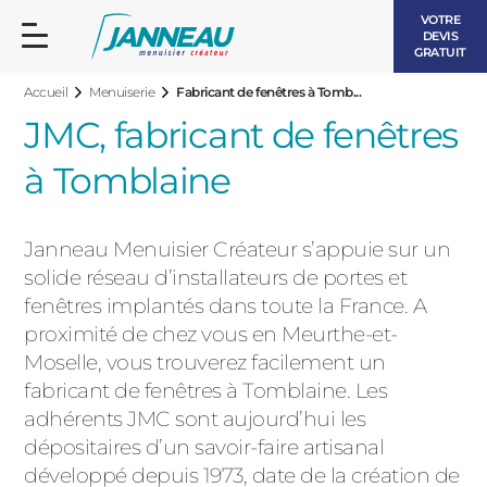
VOTRE
DEVIS
GRATUIT
Accueil
Menuiserie
Fabricant de fenêtres à Tomb...
JMC, fabricant de fenêtres
à Tomblaine
FENÊTRES ET PORTES-FENÊTRES
Janneau Menuisier Créateur s’appuie sur un
LES CONTEMPORAINES
solide réseau d’installateurs de portes et
BAIES VITRÉES
fenêtres implantés dans toute la France. A
proximité de chez vous en Meurthe-et-
LES INTEMPORELLES
PORTES D’ENTRÉE
Moselle, vous trouverez facilement un
BOIS
fabricant de fenêtres à Tomblaine. Les
VOLETS ROULANTS
adhérents JMC sont aujourd’hui les
LES LUMINEUSES
dépositaires d’un savoir-faire artisanal
PERGOLAS
développé depuis 1973, date de la création de