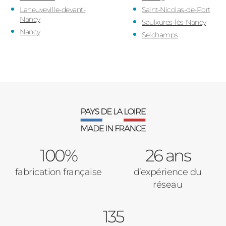
Laneuveville-devant-
Saint-Nicolas-de-Port
Nancy
Saulxures-lès-Nancy
Nancy
Seichamps
100%
26 ans
fabrication française
d’expérience du
réseau
135