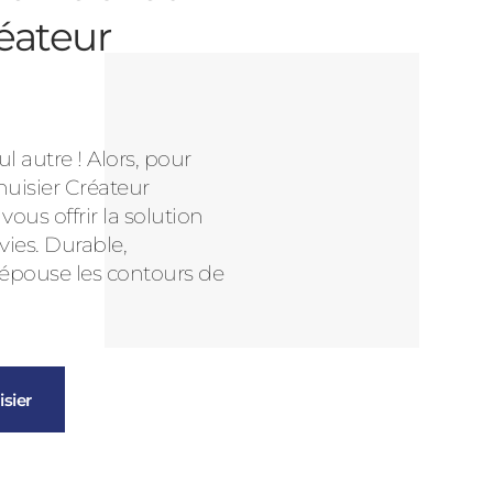
éateur
l autre ! Alors, pour
nuisier Créateur
us offrir la solution
vies. Durable,
 épouse les contours de
sier