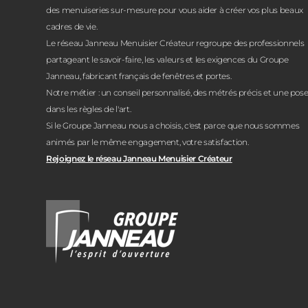
des menuiseries sur-mesure pour vous aider à créer vos plus beaux
cadres de vie.
Le réseau Janneau Menuisier Créateur regroupe des professionnels
partageant le savoir-faire, les valeurs et les exigences du Groupe
Janneau, fabricant français de fenêtres et portes.
Notre métier : un conseil personnalisé, des métrés précis et une pos
dans les règles de l'art.
Si le Groupe Janneau nous a choisis, c'est parce que nous sommes
animés par le même engagement, votre satisfaction.
Rejoignez le réseau Janneau Menuisier Créateur