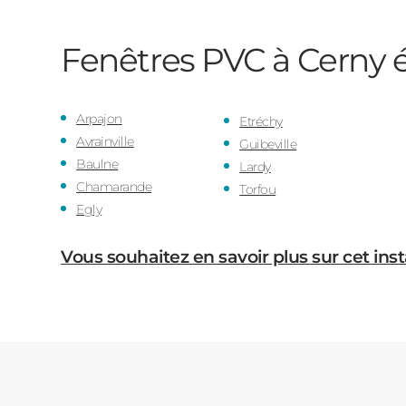
Fenêtres PVC à Cerny
é
Arpajon
Etréchy
Avrainville
Guibeville
Baulne
Lardy
Chamarande
Torfou
Egly
Vous souhaitez en savoir plus sur cet inst