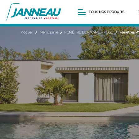
TOUS NOS PRODUITS
Accueil
Menuiserie
FENÊTRE BERNARD - FDSE
Fenêtres P
Fenêtres et Portes-fenêtres
Baies vitrées
Portes d’entrée
Volets roulants
Pergolas
Portails et portillons
Carports
Clôtures