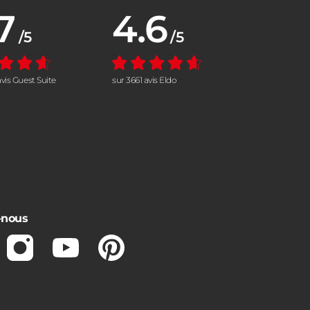
7
4.6
nne :
Note moyenne :
/5
/5
vis Guest Suite
sur 3661 avis Eldo
-nous
ebook
Instagram
Youtube
Pinterest