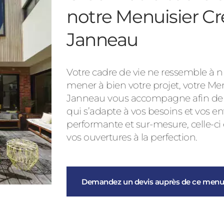
notre Menuisier Cr
Janneau
Votre cadre de vie ne ressemble à nu
mener à bien votre projet, votre Me
Janneau vous accompagne afin de vo
qui s’adapte à vos besoins et vos en
performante et sur-mesure, celle-ci
vos ouvertures à la perfection.
Demandez un devis auprès de ce menui