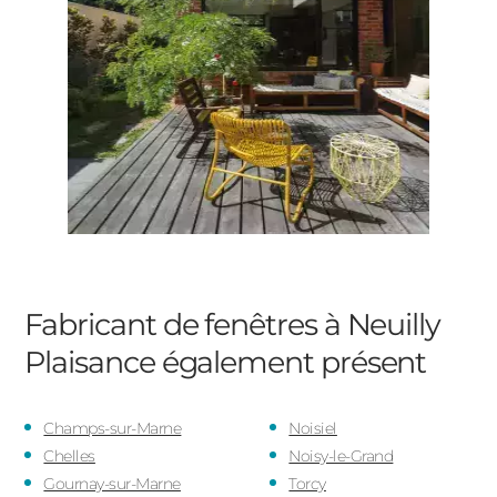
Fabricant de fenêtres à Neuilly
Plaisance
également présent
Champs-sur-Marne
Noisiel
Chelles
Noisy-le-Grand
Gournay-sur-Marne
Torcy