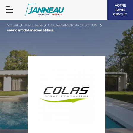
VOTRE
DEVIS
GRATUIT
Accueil
Menuiserie
COLAS ARMOR PROTECTION
Fabricant de fenêtres à Neui...
FENÊTRES ET PORTES-FENÊTRES
LES CONTEMPORAINES
BAIES VITRÉES
LES INTEMPORELLES
PORTES D’ENTRÉE
BOIS
VOLETS ROULANTS
LES LUMINEUSES
PERGOLAS