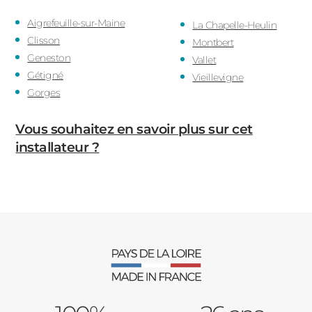
Aigrefeuille-sur-Maine
La Chapelle-Heulin
Clisson
Montbert
Geneston
Vallet
Gétigné
Vieillevigne
Gorges
Vous souhaitez en savoir plus sur cet
installateur ?