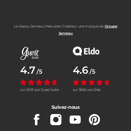
Le réseau Janneau Menuisier Créateur, une marque du
Groupe
Janneau
Note moyenne :
4.7
Note moyenne :
4.6
/5
/5
sur 3013 avis Guest Suite
sur 3663 avis Eldo
Suivez-nous
Facebook
Instagram
Youtube
Pinterest