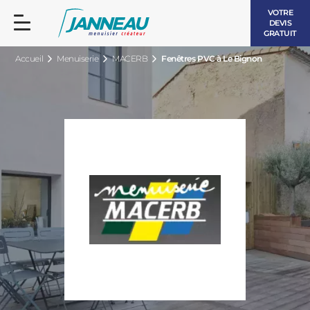
VOTRE
DEVIS
GRATUIT
Accueil
Menuiserie
MACERB
Fenêtres PVC à Le Bignon
FENÊTRES ET PORTES-FENÊTRES
LES CONTEMPORAINES
BAIES VITRÉES
LES INTEMPORELLES
PORTES D’ENTRÉE
BOIS
VOLETS ROULANTS
LES LUMINEUSES
PERGOLAS