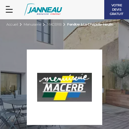
VOTRE
DEVIS
GRATUIT
Accueil
Menuiserie
MACERB
Fenêtre à La Chapelle-Heulin
FENÊTRES ET PORTES-FENÊTRES
LES CONTEMPORAINES
BAIES VITRÉES
LES INTEMPORELLES
PORTES D’ENTRÉE
BOIS
VOLETS ROULANTS
LES LUMINEUSES
PERGOLAS