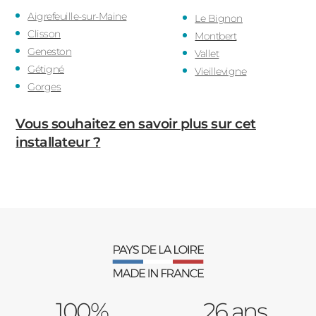
Aigrefeuille-sur-Maine
Le Bignon
Clisson
Montbert
Geneston
Vallet
Gétigné
Vieillevigne
Gorges
Vous souhaitez en savoir plus sur cet
installateur ?
100%
26 ans