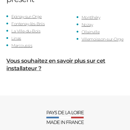
Epinay-sur-Orge
Montlhéry
Fontenay-lès-Briis
Nozay
La Ville-du-Bois
Ollainville
Linas
Villemoisson-sur-Orge
Marcoussis
Vous souhaitez en savoir plus sur cet
installateur ?