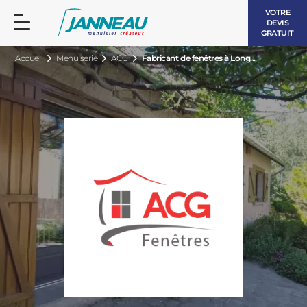
VOTRE
DEVIS
GRATUIT
Accueil
Menuiserie
ACG
Fabricant de fenêtres à Long...
FENÊTRES ET PORTES-FENÊTRES
LES CONTEMPORAINES
BAIES VITRÉES
LES INTEMPORELLES
PORTES D’ENTRÉE
BOIS
VOLETS ROULANTS
LES LUMINEUSES
PERGOLAS