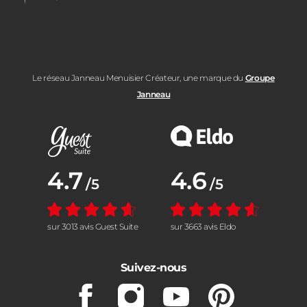
Le réseau Janneau Menuisier Créateur, une marque du
Groupe
Janneau
Note moyenne :
4.7
Note moyenne :
4.6
/5
/5
sur 3013 avis Guest Suite
sur 3663 avis Eldo
Suivez-nous
Facebook
Instagram
Youtube
Pinterest