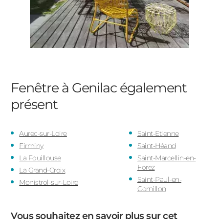
Fenêtre à Genilac
également
présent
Aurec-sur-Loire
Saint-Etienne
Firminy
Saint-Héand
La Fouillouse
Saint-Marcellin-en-
Forez
La Grand-Croix
Saint-Paul-en-
Monistrol-sur-Loire
Cornillon
Vous souhaitez en savoir plus sur cet