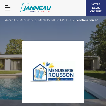
VOTRE
DEVIS
GRATUIT
Accueil
Menuiserie
MENUISERIE ROUSSON
Fenêtre à Genilac
FENÊTRES ET PORTES-FENÊTRES
LES CONTEMPORAINES
BAIES VITRÉES
LES INTEMPORELLES
PORTES D’ENTRÉE
BOIS
VOLETS ROULANTS
LES LUMINEUSES
PERGOLAS