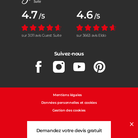
Note moyenne :
4.7
Note moyenne :
4.6
/5
/5
sur 3011 avis Guest Suite
sur 3663 avis Eldo
Suivez-nous
Facebook
Instagram
Youtube
Pinterest
Mentions légales
Données personnelles et cookies
Gestion des cookies
Cl
Demandez votre devis gratuit