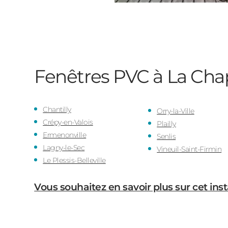
Fenêtres PVC à La Chap
Chantilly
Orry-la-Ville
Crépy-en-Valois
Plailly
Ermenonville
Senlis
Lagny-le-Sec
Vineuil-Saint-Firmin
Le Plessis-Belleville
Vous souhaitez en savoir plus sur cet inst