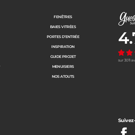
FENÊTRES
BAIES VITRÉES
4.
Note moye
PORTES D’ENTRÉE
INSPIRATION
GUIDE PROJET
sur 3011 a
e
MENUISIERS
NOS ATOUTS
Suivez