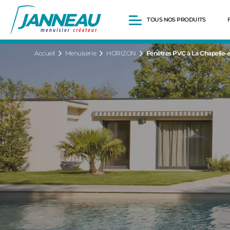
TOUS NOS PRODUITS
Accueil
Menuiserie
HORIZON
Fenêtres PVC à La Chapelle-e.
Fenêtres et Portes-fenêtres
Baies vitrées
Portes d’entrée
Volets roulants
Pergolas
Portails et portillons
Carports
Clôtures