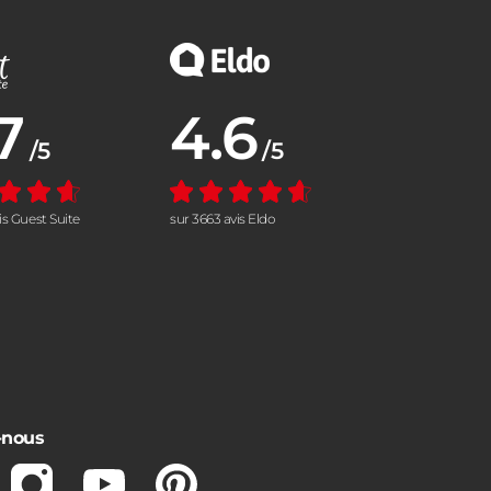
7
4.6
nne :
Note moyenne :
/5
/5
vis Guest Suite
sur 3663 avis Eldo
-nous