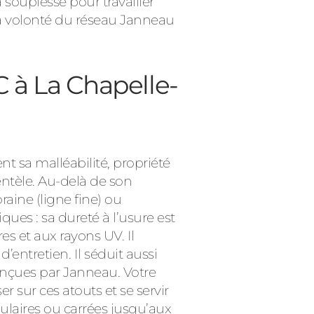
a souplesse pour travailler
la volonté du réseau Janneau
C à La Chapelle-
t sa malléabilité, propriété
ientèle. Au-delà de son
raine (ligne fine) ou
ues : sa dureté à l’usure est
es et aux rayons UV. Il
entretien. Il séduit aussi
nçues par Janneau. Votre
r sur ces atouts et se servir
ulaires ou carrées jusqu’aux