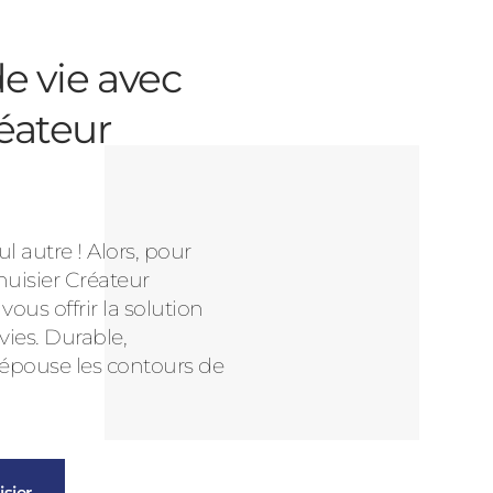
e vie avec
éateur
l autre ! Alors, pour
nuisier Créateur
us offrir la solution
vies. Durable,
 épouse les contours de
sier