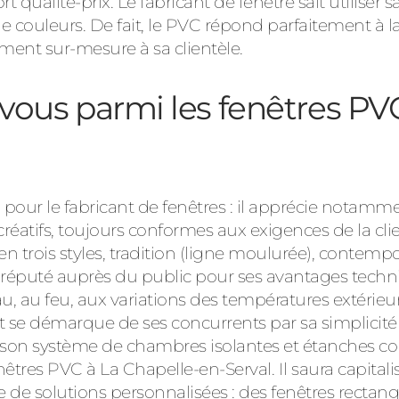
qualité-prix. Le fabricant de fenêtre sait utiliser s
 couleurs. De fait, le PVC répond parfaitement à 
ent sur-mesure à sa clientèle.
à vous parmi les fenêtres PV
pour le fabricant de fenêtres : il apprécie notammen
s créatifs, toujours conformes aux exigences de la cl
 trois styles, tradition (ligne moulurée), contempo
 réputé auprès du public pour ses avantages techniq
au, au feu, aux variations des températures extérieur
se démarque de ses concurrents par sa simplicité d’
son système de chambres isolantes et étanches co
tres PVC à La Chapelle-en-Serval. Il saura capitalise
de solutions personnalisées : des fenêtres rectang