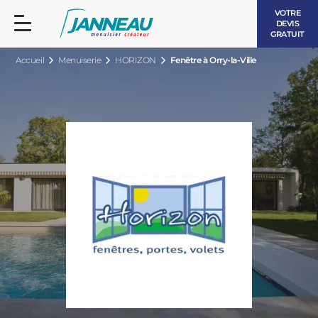
VOTRE
DEVIS
GRATUIT
Accueil
Menuiserie
HORIZON
Fenêtre à Orry-la-Ville
FENÊTRES ET PORTES-FENÊTRES
LES CONTEMPORAINES
BAIES VITRÉES
LES INTEMPORELLES
PORTES D’ENTRÉE
BOIS
VOLETS ROULANTS
LES LUMINEUSES
PERGOLAS