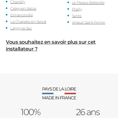
Chantilly
Le Plessis-Belleville
Crépy-en-Valois
Plailly
Ermenonville
Senlis
La Chapelle-en-Serval
Vineuil-Saint-Firmin
Lagny-le-Sec
Vous souhaitez en savoir plus sur cet
installateur ?
100%
26 ans