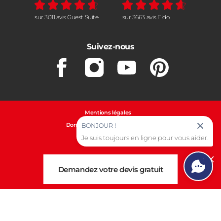
sur 3011 avis Guest Suite
sur 3663 avis Eldo
Suivez-nous
Facebook
Instagram
Youtube
Pinterest
Mentions légales
Données personnelles et cookies
BONJOUR !
Gestion des cookies
Je suis toujours en ligne pour vous aider.
1
Cl
Demandez votre devis gratuit