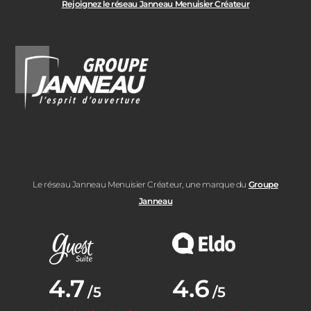
Rejoignez le réseau Janneau Menuisier Créateur
Le réseau Janneau Menuisier Créateur, une marque du
Groupe
Janneau
Note moyenne :
4.7
Note moyenne :
4.6
/5
/5