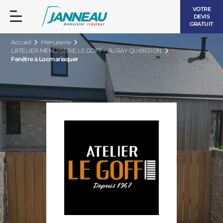
VOTRE
DEVIS
GRATUIT
Accueil
Menuiserie
L'ATELIER MENUISERIE LE GOFF - AURAY QUIBERON
Fenêtre à Locmariaquer
FENÊTRES ET PORTES-FENÊTRES
LES CONTEMPORAINES
BAIES VITRÉES
LES INTEMPORELLES
PORTES D’ENTRÉE
BOIS
VOLETS ROULANTS
LES LUMINEUSES
PERGOLAS