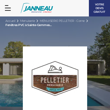
VOTRE
DEVIS
GRATUIT
Accueil
Menuiserie
MENUISERIE PELLETIER - Corne
Fenêtres PVC à Sainte-Gemmes...
FENÊTRES ET PORTES-FENÊTRES
LES CONTEMPORAINES
BAIES VITRÉES
LES INTEMPORELLES
PORTES D’ENTRÉE
BOIS
VOLETS ROULANTS
LES LUMINEUSES
PERGOLAS