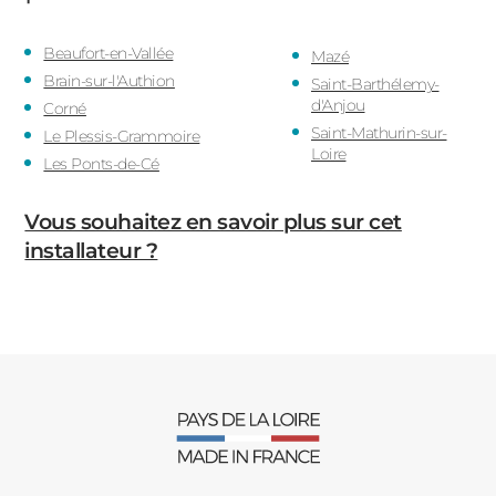
Beaufort-en-Vallée
Mazé
Brain-sur-l'Authion
Saint-Barthélemy-
d'Anjou
Corné
Saint-Mathurin-sur-
Le Plessis-Grammoire
Loire
Les Ponts-de-Cé
Vous souhaitez en savoir plus sur cet
installateur ?