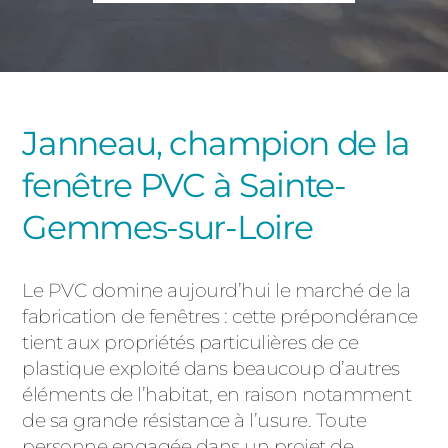
PORTAILS ET PORTILLONS
CARPORTS
PVC
CLÔTURES
Janneau, champion de la
fenêtre PVC à Sainte-
Gemmes-sur-Loire
Le PVC domine aujourd’hui le marché de la
ALUMINIUM
fabrication de fenêtres : cette prépondérance
tient aux propriétés particulières de ce
plastique exploité dans beaucoup d’autres
éléments de l’habitat, en raison notamment
de sa grande résistance à l’usure. Toute
personne engagée dans un projet de