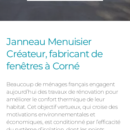
PORTAILS ET PORTILLONS
CARPORTS
PVC
CLÔTURES
Janneau Menuisier
Créateur, fabricant de
fenêtres à Corné
Beaucoup de ménages français engagent
ALUMINIUM
aujourd’hui des travaux de rénovation pour
améliorer le confort thermique de leur
habitat. Cet objectif vertueux, qui croise des
motivations environnementales et
économiques, est conditionné par l’efficacité
du système d’isolation, dont les points