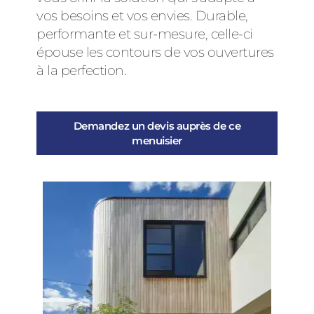
vos besoins et vos envies. Durable,
performante et sur-mesure, celle-ci
épouse les contours de vos ouvertures
à la perfection.
Demandez un devis auprès de ce
menuisier