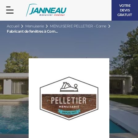
VOTRE
DEVIS
GRATUIT
Accueil
Menuiserie
MENUISERIE PELLETIER - Corne
Fabricant de fenêtres à Corn...
FENÊTRES ET PORTES-FENÊTRES
LES CONTEMPORAINES
BAIES VITRÉES
LES INTEMPORELLES
PORTES D’ENTRÉE
BOIS
VOLETS ROULANTS
LES LUMINEUSES
PERGOLAS