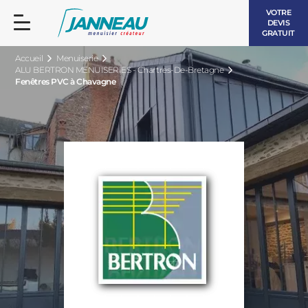
VOTRE
DEVIS
GRATUIT
Accueil
Menuiserie
ALU BERTRON MENUISERIES - Chartres-De-Bretagne
Fenêtres PVC à Chavagne
FENÊTRES ET PORTES-FENÊTRES
LES CONTEMPORAINES
BAIES VITRÉES
LES INTEMPORELLES
PORTES D’ENTRÉE
BOIS
VOLETS ROULANTS
LES LUMINEUSES
PERGOLAS