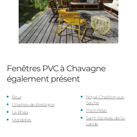
Fenêtres PVC à Chavagne
également présent
Bruz
Noyal-Chatillon-sur-
Seiche
Chartres-de-Bretagne
Pont-Péan
Le Rheu
Saint-Jacques-de-la-
Mordelles
Lande