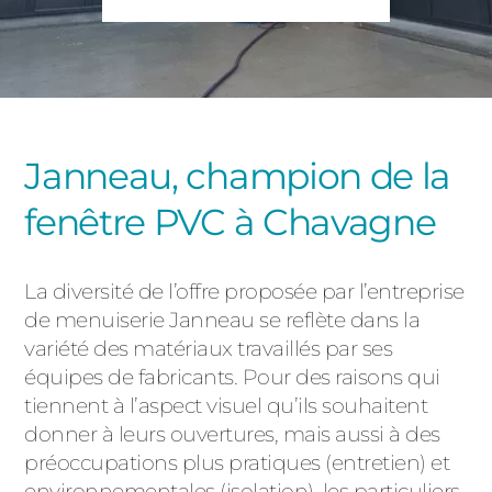
PORTAILS ET PORTILLONS
CARPORTS
PVC
CLÔTURES
Janneau, champion de la
fenêtre PVC à Chavagne
La diversité de l’offre proposée par l’entreprise
de menuiserie Janneau se reflète dans la
ALUMINIUM
variété des matériaux travaillés par ses
équipes de fabricants. Pour des raisons qui
tiennent à l’aspect visuel qu’ils souhaitent
donner à leurs ouvertures, mais aussi à des
préoccupations plus pratiques (entretien) et
environnementales (isolation), les particuliers