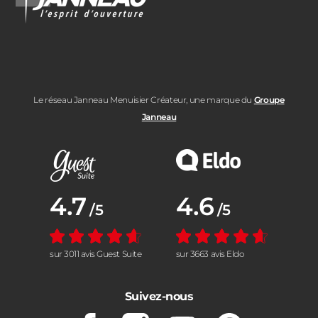
Le réseau Janneau Menuisier Créateur, une marque du
Groupe
Janneau
Note moyenne :
4.7
Note moyenne :
4.6
/5
/5
sur 3011 avis Guest Suite
sur 3663 avis Eldo
Suivez-nous