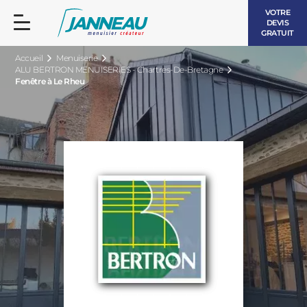
VOTRE
DEVIS
GRATUIT
Accueil
Menuiserie
ALU BERTRON MENUISERIES - Chartres-De-Bretagne
Fenêtre à Le Rheu
FENÊTRES ET PORTES-FENÊTRES
LES CONTEMPORAINES
BAIES VITRÉES
LES INTEMPORELLES
PORTES D’ENTRÉE
BOIS
VOLETS ROULANTS
LES LUMINEUSES
PERGOLAS