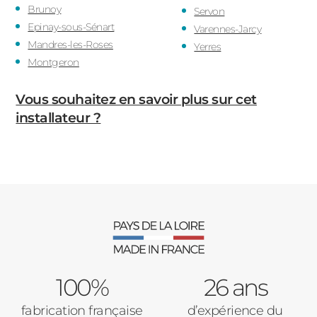
Brunoy
Servon
Epinay-sous-Sénart
Varennes-Jarcy
Mandres-les-Roses
Yerres
Montgeron
Vous souhaitez en savoir plus sur cet
installateur ?
100%
26 ans
fabrication française
d’expérience du