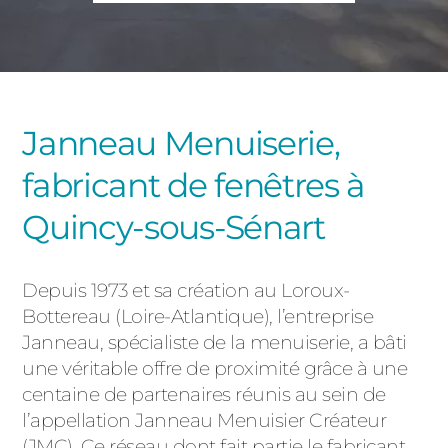
PORTAILS ET PORTILLONS
CARPORTS
PVC
CLÔTURES
Janneau Menuiserie,
fabricant de fenêtres à
Quincy-sous-Sénart
Depuis 1973 et sa création au Loroux-
ALUMINIUM
Bottereau (Loire-Atlantique), l’entreprise
Janneau, spécialiste de la menuiserie, a bâti
une véritable offre de proximité grâce à une
centaine de partenaires réunis au sein de
l’appellation Janneau Menuisier Créateur
(JMC). Ce réseau dont fait partie le fabricant