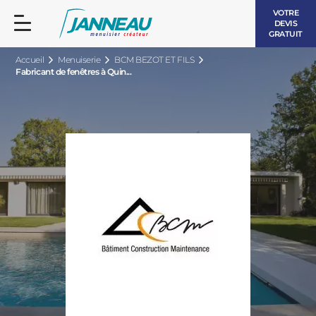
VOTRE
DEVIS
GRATUIT
Accueil
Menuiserie
BCM BEZOT ET FILS
Fabricant de fenêtres à Quin...
FENÊTRES ET PORTES-FENÊTRES
LES CONTEMPORAINES
BAIES VITRÉES
LES INTEMPORELLES
PORTES D’ENTRÉE
BOIS
VOLETS ROULANTS
LES LUMINEUSES
PERGOLAS