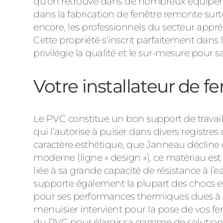
qu’on retrouve dans de nombreux équipemen
dans la fabrication de fenêtre remonte sur
encore, les professionnels du secteur appréc
Cette propriété s’inscrit parfaitement dans l
privilégie la qualité et le sur-mesure pour s
Votre installateur de f
Le PVC constitue un bon support de travail 
qui l’autorise à puiser dans divers registre
caractère esthétique, que Janneau décline en
moderne (ligne « design »), ce matériau est
liée à sa grande capacité de résistance à l’e
supporte également la plupart des chocs et 
pour ses performances thermiques dues à 
menuisier intervient pour la pose de vos fenê
du PVC pour élargir sa gamme de solutions