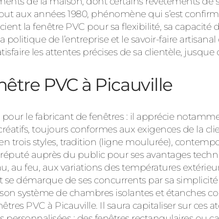
ts de la maison, dont certains revêtements de sol
tout aux années 1980, phénomène qui s’est confirmé 
ient la fenêtre PVC pour sa flexibilité, sa capacité
a politique de l’entreprise et le savoir-faire artisa
atisfaire les attentes précises de sa clientèle, jusque
enêtre PVC à Picauville
pour le fabricant de fenêtres : il apprécie notammen
s créatifs, toujours conformes aux exigences de la cl
 trois styles, tradition (ligne moulurée), contempo
 réputé auprès du public pour ses avantages techniq
au, au feu, aux variations des températures extérieur
se démarque de ses concurrents par sa simplicité d’
son système de chambres isolantes et étanches co
tres PVC à Picauville. Il saura capitaliser sur ces at
 personnalisées : des fenêtres rectangulaires ou c