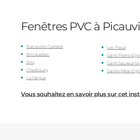
Fenêtres PVC à Picauvi
Barneville-Carteret
Les Pieux
Bricquebec
Saint-Pierre-Egli
Brix
Saint-Sauveur-l
Cherbourg
Sainte-Mère-Egli
La Hague
Vous souhaitez en savoir plus sur cet inst