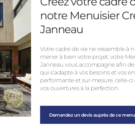
Créez votre cadre d
notre Menuisier Cr
Janneau
Votre cadre de vie ne ressemble à nu
mener à bien votre projet, votre Me
Janneau vous accompagne afin de vo
qui s’adapte à vos besoins et vos en
performante et sur-mesure, celle-ci
vos ouvertures à la perfection.
Demandez un devis auprès de ce menui