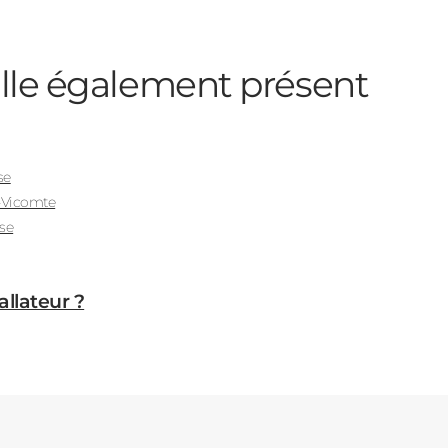
lle
également présent
se
e-Vicomte
se
allateur ?