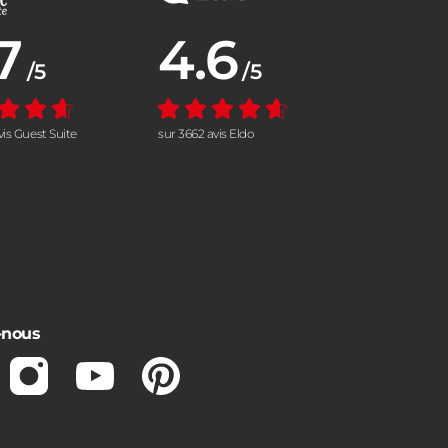
7
4.6
nne :
Note moyenne :
/5
/5
vis Guest Suite
sur 3662 avis Eldo
-nous
ebook
Instagram
Youtube
Pinterest