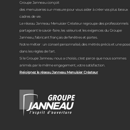
Groupe Janneau conçoit
des menuiseries sur-mesure pour vous aider à créer vos plus beaux
cadres de vie.
Le réseau Janneau Menuisier Créateur regroupe des professionnels
partageant le savoir-faire, les valeurs et les exigences du Groupe
Janneau, fabricant français de fenêtres et portes.
Notre métier : un conseil personnalisé, des métrés précis et une pos
dans les règles de l'art.
Si le Groupe Janneau nous a choisis, c'est parce que nous sommes
animés par le même engagement, votre satisfaction.
Rejoignez le réseau Janneau Menuisier Créateur