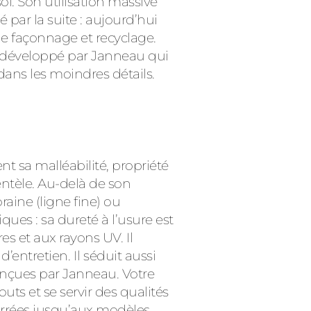
. Son utilisation massive
par la suite : aujourd’hui
 de façonnage et recyclage.
nal développé par Janneau qui
 dans les moindres détails.
t sa malléabilité, propriété
ientèle. Au-delà de son
raine (ligne fine) ou
ues : sa dureté à l’usure est
es et aux rayons UV. Il
entretien. Il séduit aussi
nçues par Janneau. Votre
outs et se servir des qualités
arrées jusqu’aux modèles