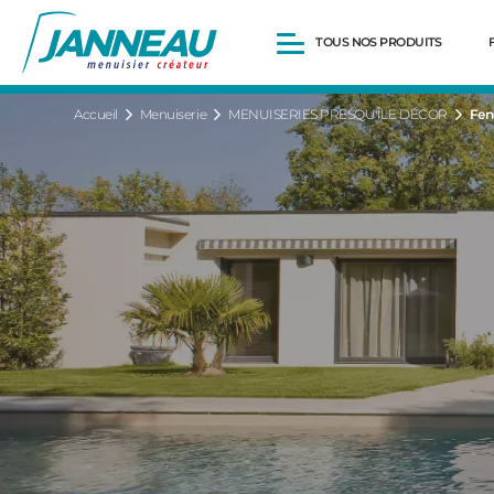
TOUS NOS PRODUITS
Accueil
Menuiserie
MENUISERIES PRESQU'ÎLE DÉCOR
Fen
Fenêtres et Portes-fenêtres
Baies vitrées
Portes d’entrée
Volets roulants
Pergolas
Portails et portillons
Carports
Clôtures