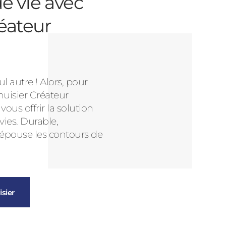
e vie avec
éateur
l autre ! Alors, pour
nuisier Créateur
us offrir la solution
vies. Durable,
 épouse les contours de
sier