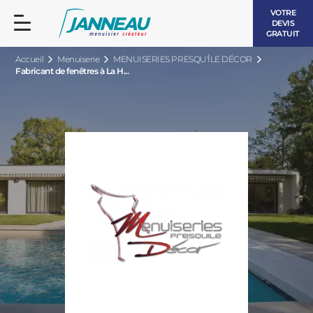
VOTRE
DEVIS
GRATUIT
Accueil
Menuiserie
MENUISERIES PRESQU'ÎLE DÉCOR
Fabricant de fenêtres à La H...
FENÊTRES ET PORTES-FENÊTRES
LES CONTEMPORAINES
BAIES VITRÉES
LES INTEMPORELLES
PORTES D’ENTRÉE
BOIS
VOLETS ROULANTS
LES LUMINEUSES
PERGOLAS