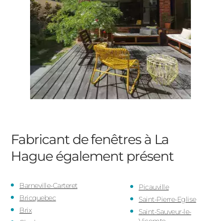
Fabricant de fenêtres à La
Hague
également présent
Barneville-Carteret
Picauville
Bricquebec
Saint-Pierre-Eglise
Brix
Saint-Sauveur-le-
Vicomte