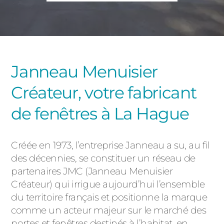
PORTAILS ET PORTILLONS
CARPORTS
PVC
CLÔTURES
Janneau Menuisier
Créateur, votre fabricant
de fenêtres à La Hague
Créée en 1973, l’entreprise Janneau a su, au fil
ALUMINIUM
des décennies, se constituer un réseau de
partenaires JMC (Janneau Menuisier
Créateur) qui irrigue aujourd’hui l’ensemble
du territoire français et positionne la marque
comme un acteur majeur sur le marché des
portes et fenêtres destinés à l’habitat, en