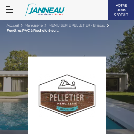
VOTRE
DEVIS
GRATUIT
Accueil
Menuiserie
MENUISERIE PELLETIER - Brissac
Fenêtres PVC à Rochefort-sur...
FENÊTRES ET PORTES-FENÊTRES
LES CONTEMPORAINES
BAIES VITRÉES
LES INTEMPORELLES
PORTES D’ENTRÉE
BOIS
VOLETS ROULANTS
LES LUMINEUSES
PERGOLAS