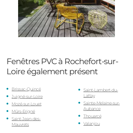
Fenêtres PVC à Rochefort-sur-
Loire
également présent
Brissac-Quincé
Saint-Lambert-du-
Lattay
Juigné-sur-Loire
Sainte-Melaine-sur-
Mozé-sur-Louet
Aubance
Mûrs-Erigné
Thouarcé
Saint-Jean-des-
Valanjou
Mauvrets