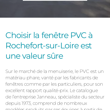
PORTAILS ET PORTILLONS
CARPORTS
PVC
CLÔTURES
Choisir la fenêtre PVC à
Rochefort-sur-Loire est
une valeur sûre
Sur le marché de la menuiserie, le PVC est un
ALUMINIUM
matériau phare, vanté par les fabricants de
fenêtres comme par les particuliers, pour son
excellent rapport qualité-prix. Le catalogue
de l’entreprise Janneau, spécialiste du secteur
depuis 1973, comprend de nombreux
modèles produits par ses équipes à partir de