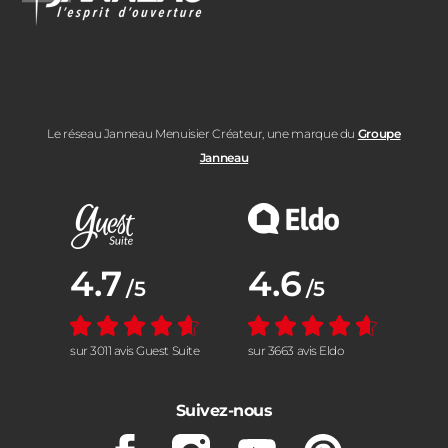
Le réseau Janneau Menuisier Créateur, une marque du
Groupe
Janneau
Note moyenne :
4.7
Note moyenne :
4.6
/5
/5
sur 3011 avis Guest Suite
sur 3663 avis Eldo
Suivez-nous