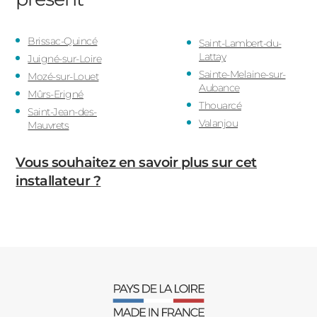
Brissac-Quincé
Saint-Lambert-du-
Lattay
Juigné-sur-Loire
Sainte-Melaine-sur-
Mozé-sur-Louet
Aubance
Mûrs-Erigné
Thouarcé
Saint-Jean-des-
Valanjou
Mauvrets
Vous souhaitez en savoir plus sur cet
installateur ?