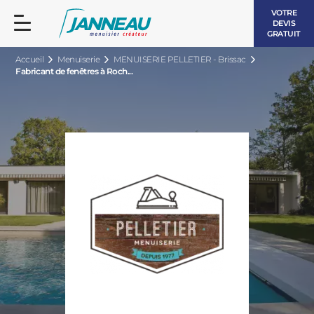
VOTRE
DEVIS
GRATUIT
Accueil
Menuiserie
MENUISERIE PELLETIER - Brissac
Fabricant de fenêtres à Roch...
FENÊTRES ET PORTES-FENÊTRES
LES CONTEMPORAINES
BAIES VITRÉES
LES INTEMPORELLES
PORTES D’ENTRÉE
BOIS
VOLETS ROULANTS
LES LUMINEUSES
PERGOLAS