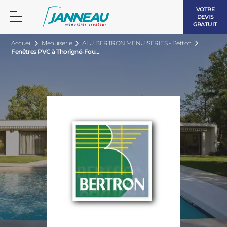
VOTRE
DEVIS
GRATUIT
Accueil
Menuiserie
ALU BERTRON MENUISERIES - Betton
Fenêtres PVC à Thorigné-Fou...
FENÊTRES ET PORTES-FENÊTRES
LES CONTEMPORAINES
BAIES VITRÉES
LES INTEMPORELLES
PORTES D’ENTRÉE
BOIS
VOLETS ROULANTS
LES LUMINEUSES
PERGOLAS