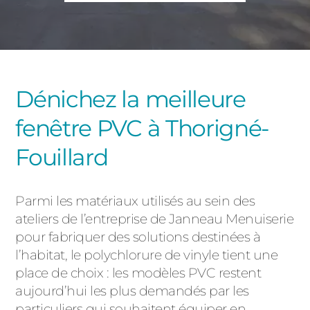
PORTAILS ET PORTILLONS
CARPORTS
PVC
CLÔTURES
Dénichez la meilleure
fenêtre PVC à Thorigné-
Fouillard
Parmi les matériaux utilisés au sein des
ALUMINIUM
ateliers de l’entreprise de Janneau Menuiserie
pour fabriquer des solutions destinées à
l’habitat, le polychlorure de vinyle tient une
place de choix : les modèles PVC restent
aujourd’hui les plus demandés par les
particuliers qui souhaitent équiper en