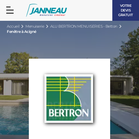
VOTRE
DEVIS
GRATUIT
Accueil
Menuiserie
ALU BERTRON MENUISERIES - Betton
Fenêtre à Acigné
FENÊTRES ET PORTES-FENÊTRES
LES CONTEMPORAINES
BAIES VITRÉES
LES INTEMPORELLES
PORTES D’ENTRÉE
BOIS
VOLETS ROULANTS
LES LUMINEUSES
PERGOLAS