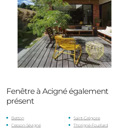
Fenêtre à Acigné
également
présent
Betton
Saint-Grégoire
Cesson-Sévigné
Thorigné-Fouillard