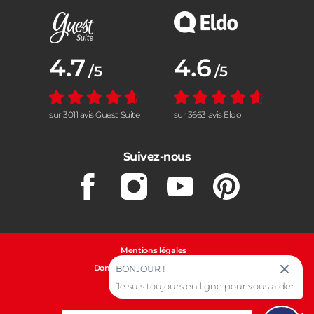
Note moyenne :
4.7
Note moyenne :
4.6
/5
/5
sur 3011 avis Guest Suite
sur 3663 avis Eldo
Suivez-nous
Facebook
Instagram
Youtube
Pinterest
Mentions légales
Données personnelles et cookies
BONJOUR !
Gestion des cookies
Je suis toujours en ligne pour vous aider.