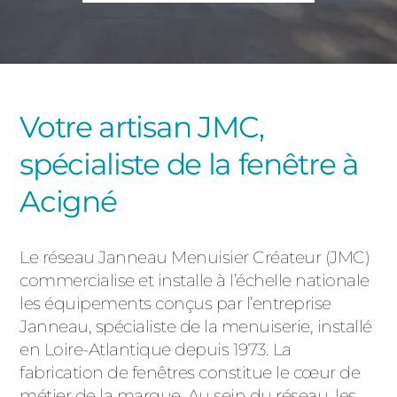
PORTAILS ET PORTILLONS
CARPORTS
PVC
CLÔTURES
Votre artisan JMC,
spécialiste de la fenêtre à
Acigné
Le réseau Janneau Menuisier Créateur (JMC)
ALUMINIUM
commercialise et installe à l’échelle nationale
les équipements conçus par l’entreprise
Janneau, spécialiste de la menuiserie, installé
en Loire-Atlantique depuis 1973. La
fabrication de fenêtres constitue le cœur de
métier de la marque. Au sein du réseau, les