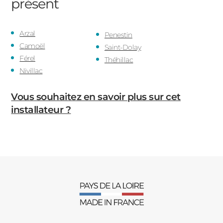
présent
Arzal
Penestin
Camoël
Saint-Dolay
Férel
Théhillac
Nivillac
Vous souhaitez en savoir plus sur cet
installateur ?