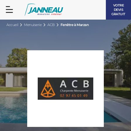
VOTRE
DEVIS
GRATUIT
Accueil
Menuiserie
ACB
Fenêtre à Marzan
FENÊTRES ET PORTES-FENÊTRES
LES CONTEMPORAINES
BAIES VITRÉES
LES INTEMPORELLES
PORTES D’ENTRÉE
BOIS
VOLETS ROULANTS
LES LUMINEUSES
PERGOLAS