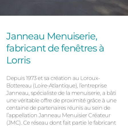
PORTAILS ET PORTILLONS
CARPORTS
PVC
Janneau Menuiserie,
CLÔTURES
fabricant de fenêtres à
Lorris
Depuis 1973 et sa création au Loroux-
Bottereau (Loire-Atlantique), l’entreprise
ALUMINIUM
Janneau, spécialiste de la menuiserie, a bâti
une véritable offre de proximité grâce à une
centaine de partenaires réunis au sein de
l’appellation Janneau Menuisier Créateur
(JMC). Ce réseau dont fait partie le fabricant