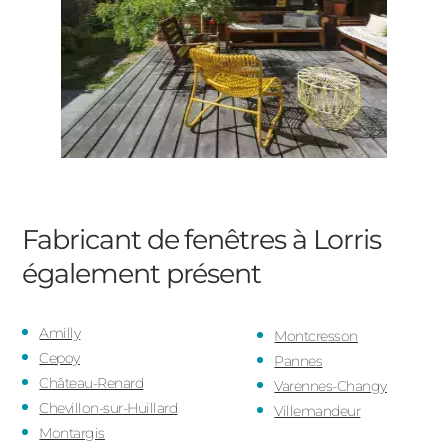
Fabricant de fenêtres à Lorris
également présent
Amilly
Montcresson
Cepoy
Pannes
Château-Renard
Varennes-Changy
Chevillon-sur-Huillard
Villemandeur
Montargis