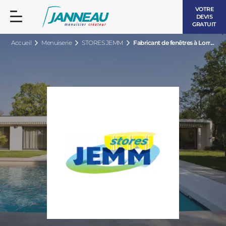
VOTRE
DEVIS
GRATUIT
Accueil
Menuiserie
STORES JEMM
Fabricant de fenêtres à Lorr...
FENÊTRES ET PORTES-FENÊTRES
LES CONTEMPORAINES
BAIES VITRÉES
LES INTEMPORELLES
PORTES D’ENTRÉE
BOIS
VOLETS ROULANTS
LES LUMINEUSES
PERGOLAS