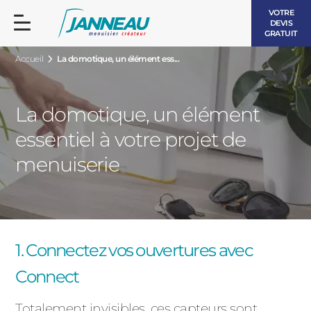
VOTRE
DEVIS
GRATUIT
Accueil
La domotique, un élément ess...
La domotique, un élément
essentiel à votre projet de
FENÊTRES ET PORTES-FENÊTRES
menuiserie
LES CONTEMPORAINES
BAIES VITRÉES
LES INTEMPORELLES
PORTES D’ENTRÉE
BOIS
1. Connectez vos ouvertures avec
VOLETS ROULANTS
Connect
LES LUMINEUSES
PERGOLAS
Totalement invisibles, ces capteurs sont