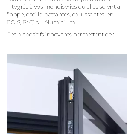
intégrés à vos menuiseries qu'elles soient à
PORTAILS ET PORTILLONS
frappe, oscillo-battantes, coulissantes, en
BOIS, PVC ou Aluminium.
CARPORTS
PVC
Ces dispositifs innovants permettent de :
CLÔTURES
ALUMINIUM