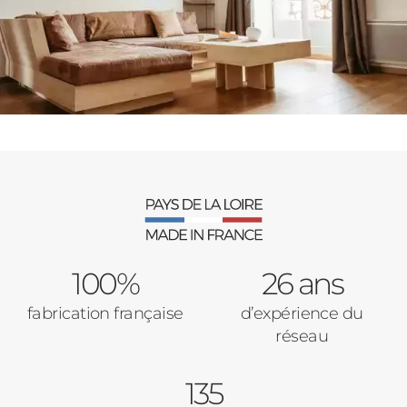
PORTAILS ET PORTILLONS
CARPORTS
PVC
CLÔTURES
100%
26 ans
ALUMINIUM
fabrication française
d’expérience du
réseau
135