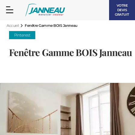
VOTRE
DEVIS
GRATUIT
Accueil
Fenêtre Gamme BOIS Janneau
Pinterest
Fenêtre Gamme BOIS Janneau
FENÊTRES ET PORTES-FENÊTRES
LES CONTEMPORAINES
BAIES VITRÉES
LES INTEMPORELLES
PORTES D’ENTRÉE
BOIS
VOLETS ROULANTS
LES LUMINEUSES
PERGOLAS