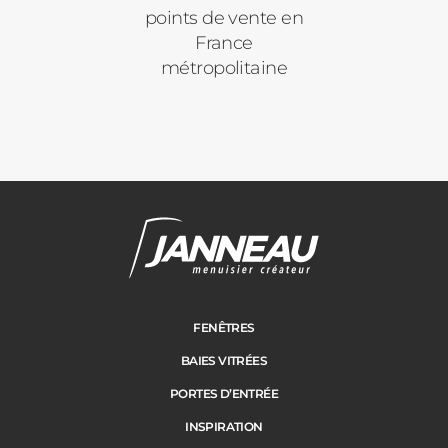
ACIER
points de vente en
France
métropolitaine
Janneau Menuisier Créateur
Note moyenne :
4.6
/
5
FENÊTRES
BAIES VITRÉES
PORTES D’ENTRÉE
INSPIRATION