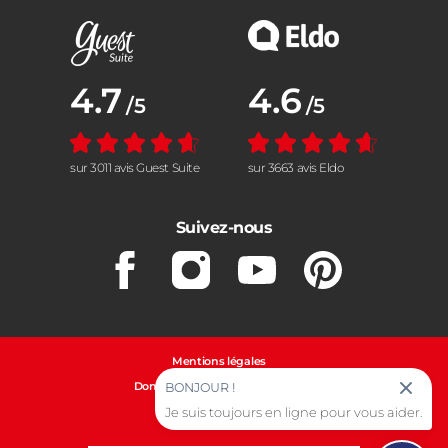
Note moyenne :
4.7
Note moyenne :
4.6
/5
/5
sur 3011 avis Guest Suite
sur 3663 avis Eldo
Suivez-nous
Facebook
Instagram
Youtube
Pinterest
Mentions légales
Données personnelles et cookies
BONJOUR !
Gestion des cookies
Je suis toujours en ligne pour vous aider.