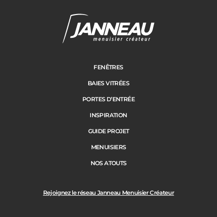
Janneau Menuisier Créateur
Note moyenne :
4.6
/
5
FENÊTRES
BAIES VITRÉES
PORTES D’ENTRÉE
INSPIRATION
GUIDE PROJET
MENUISIERS
NOS ATOUTS
Rejoignez le réseau Janneau Menuisier Créateur