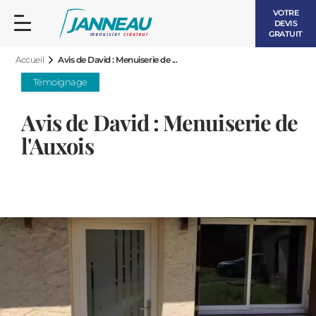
VOTRE
DEVIS
GRATUIT
Accueil
Avis de David : Menuiserie de ...
Témoignage
Avis de David : Menuiserie de
l'Auxois
FENÊTRES ET PORTES-FENÊTRES
LES CONTEMPORAINES
BAIES VITRÉES
LES INTEMPORELLES
PORTES D’ENTRÉE
BOIS
VOLETS ROULANTS
LES LUMINEUSES
PERGOLAS