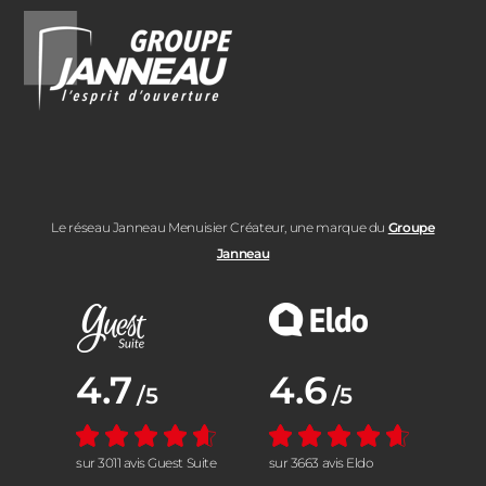
Le réseau Janneau Menuisier Créateur, une marque du
Groupe
Janneau
Note moyenne :
4.7
Note moyenne :
4.6
/5
/5
sur 3011 avis Guest Suite
sur 3663 avis Eldo